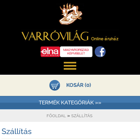
KOSÁR (0)
TERMÉK KATEGÓRIÁK »»
»
FŐOLDAL
SZÁLLÍTÁS
Szállítás