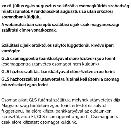
2026. július 29 és augusztus 10 között a csomagküldés szabadság
miatt szünetel. A rendeléseket augusztus 10 után érkezési
sorrendben küldjük.
.
A webáruházban szereplő szállítási díjak csak magyarországi
szállítási címre vonatkoznak.
Szállítási díjaik értéktől és súlytól függetlenül, kivéve ipari
varrógép:
GLS csomagpontra (bankkártyával előre fizetve) 1500 forint
(csomagpontra utánvétes csomagot nem küldünk)
GLS házhozszállítás, bankkártyával előre fizetve 2100 forint
GLS házhozszállítás utánvéttel (a futánál kell fizetni a csomag
érkezésekor) 2500 forint
Csomagjaikat GLS futárral szállítjuk, melynek utánvételes díja
Magyarország területére 2500 forint értéktől és súlytól
függetlenül, ha előre kifizeti bankkártyával az oldalunkon
keresztül, 2100 Ft, GLS csomagpontra 1500 ft. Csomagpontra
csak előre kifizetett csomagot küldünk.