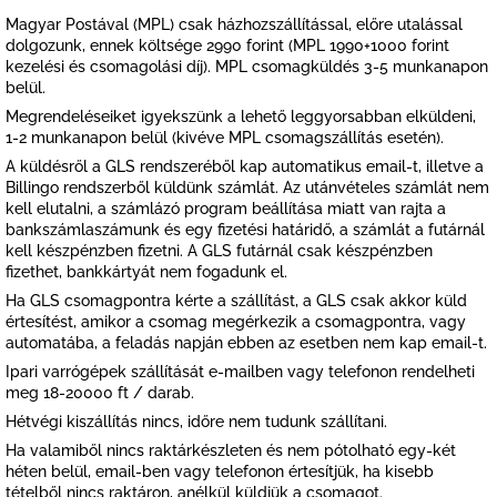
Magyar Postával (MPL) csak házhozszállítással, előre utalással
dolgozunk, ennek költsége 2990 forint (MPL 1990+1000 forint
kezelési és csomagolási díj). MPL csomagküldés 3-5 munkanapon
belül.
Megrendeléseiket igyekszünk a lehető leggyorsabban elküldeni,
1-2 munkanapon belül (kivéve MPL csomagszállítás esetén).
A küldésről a GLS rendszeréből kap automatikus email-t, illetve a
Billingo rendszerből küldünk számlát. Az utánvételes számlát nem
kell elutalni, a számlázó program beállítása miatt van rajta a
bankszámlaszámunk és egy fizetési határidő, a számlát a futárnál
kell készpénzben fizetni. A GLS futárnál csak készpénzben
fizethet, bankkártyát nem fogadunk el.
Ha GLS csomagpontra kérte a szállítást, a GLS csak akkor küld
értesítést, amikor a csomag megérkezik a csomagpontra, vagy
automatába, a feladás napján ebben az esetben nem kap email-t.
Ipari varrógépek szállítását e-mailben vagy telefonon rendelheti
meg 18-20000 ft / darab.
Hétvégi kiszállítás nincs, időre nem tudunk szállítani.
Ha valamiből nincs raktárkészleten és nem pótolható egy-két
héten belül, email-ben vagy telefonon értesítjük, ha kisebb
tételből nincs raktáron, anélkül küldjük a csomagot.