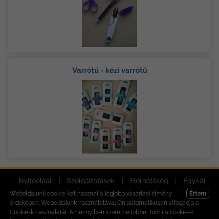
Varrótű - kézi varrótű
Nyitóoldal
|
Szolgáltatások
|
Elérhetőség
|
Egyedi
ajánlatkérés
|
Elállás a szerződéstől
|
Üzleti szabályzat
|
Weboldalunk cookie-kat használ a legjobb vásárlási élmény
Értem
Adatkezelési tájékoztató
érdekében. Weboldalunk használatával Ön automatikusan elfogadja a
Cookie-k használatát. Amennyiben szeretne többet tudni a cookie-k