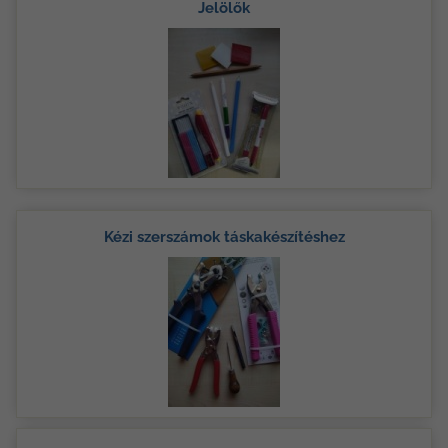
Jelölők
Kézi szerszámok táskakészítéshez