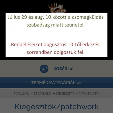
KOSÁR (0)
TERMÉK KATEGÓRIÁK »»
»
»
FŐOLDAL
TERMÉKEK
KIEGÉSZÍTŐK/PATCHWORK
Kiegészítők/patchwork