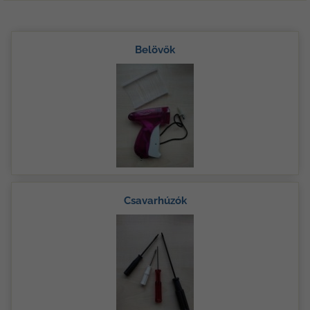
Belövők
Csavarhúzók