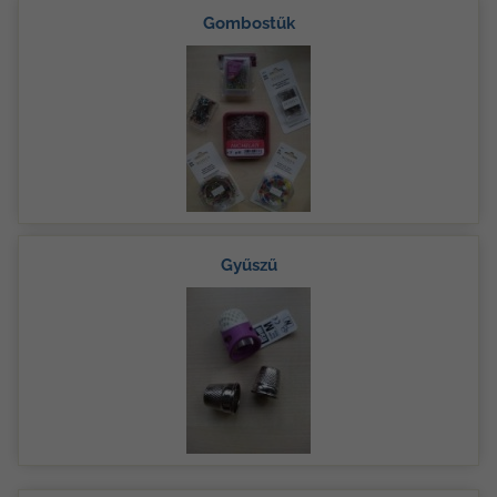
Gombostűk
Gyűszű