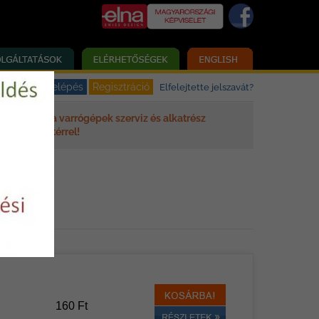
Elfelejtette jelszavát?
Elna varrógépek szerviz és alkatrész
háttérrel!
160 Ft