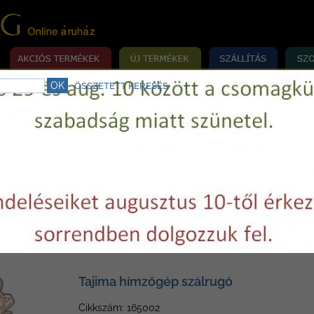
ÖSSZETETT KERESÉS
rrógép szerviz.
Telefon:
+36 29 750977
E-mail:
varrovilag@varrovilag.hu
»
»
»
MÉKEK
ALKATRÉSZEK
IPARI
TAJIMA
Tajima hímzőgép szálrugó
Cikkszám: 165002