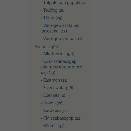
- Talpak ipari gépekhez
- Tolófog (26)
- Tűlap (29)
- Varrógép asztal és
tartozékai (15)
- Varrógép lámpák (1)
Szabászgép
- Alkatrészek (50)
- CZD-szabászgép
alkatrész (90, 100, 110,
125) (13)
- Eastman (21)
- Élező szalag (6)
- Ellenkés (4)
- Hoogs (26)
- Kardkés (31)
- KM szabászgép (24)
- Körkés (47)