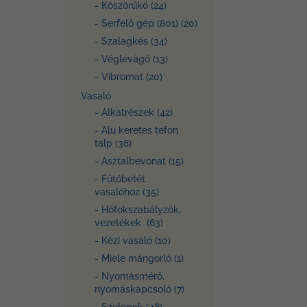
- Köszörűkő (24)
- Serfelő gép (801) (20)
- Szalagkés (34)
- Véglevágó (13)
- Vibromat (20)
Vasaló
- Alkatrészek (42)
- Alu keretes tefon
talp (38)
- Asztalbevonat (15)
- Fűtőbetét
vasalóhoz (35)
- Hőfokszabályzók,
vezetékek (63)
- Kézi vasaló (10)
- Miele mángorló (1)
- Nyomásmérő,
nyomáskapcsoló (7)