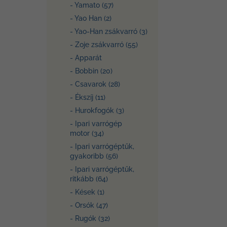
- Yamato (57)
- Yao Han (2)
- Yao-Han zsákvarró (3)
- Zoje zsákvarró (55)
- Apparát
- Bobbin (20)
- Csavarok (28)
- Ékszíj (11)
- Hurokfogók (3)
- Ipari varrógép
motor (34)
- Ipari varrógéptűk,
gyakoribb (56)
- Ipari varrógéptűk,
ritkább (64)
- Kések (1)
- Orsók (47)
- Rugók (32)