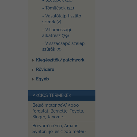
- Szelepek (48)
- Tömítések (24)
- Vasalótalp tísztító
szerek (2)
- Villamossági
alkatrész (79)
- Visszacsapó szelep,
szűrők (5)
Kiegészítők/patchwork
Rövidáru
Egyéb
AKCIÓS TERMÉKEK
Belső motor 70W 5000
fordulat, Bernette, Toyota,
Singer, Janome...
Bőrvarró cérna, Amann
Synton 40-es (1200 méter)