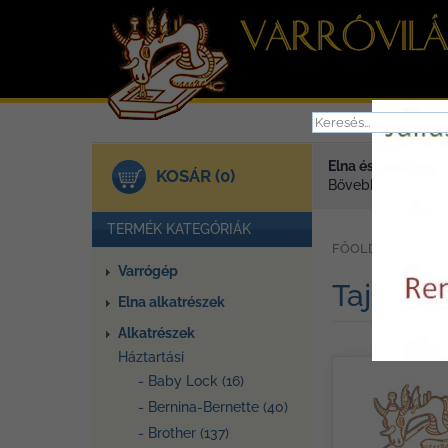
Elna és Janome va
KOSÁR (0)
Bővebben >
TERMÉK KATEGÓRIÁK
»
FŐOLDAL
TER
Varrógép
Tajima
Elna alkatrészek
Alkatrészek
Háztartási
- Baby Lock (16)
- Bernina-Bernette (40)
- Brother (137)