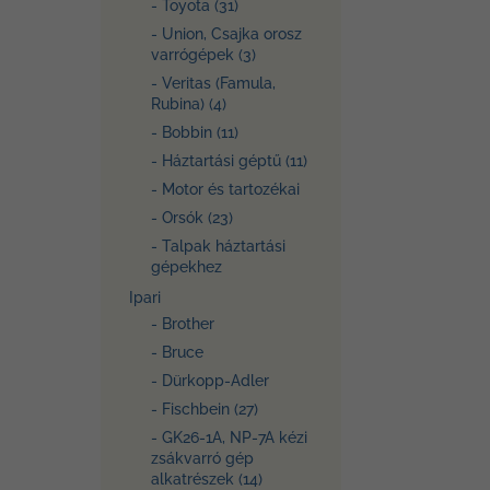
- Toyota (31)
- Union, Csajka orosz
varrógépek (3)
- Veritas (Famula,
Rubina) (4)
- Bobbin (11)
- Háztartási géptű (11)
- Motor és tartozékai
- Orsók (23)
- Talpak háztartási
gépekhez
Ipari
- Brother
- Bruce
- Dürkopp-Adler
- Fischbein (27)
- GK26-1A, NP-7A kézi
zsákvarró gép
alkatrészek (14)