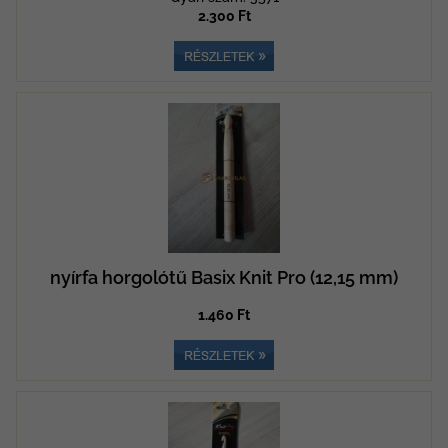
2.300 Ft
nyírfa horgolótű Basix Knit Pro (12,15 mm)
1.460 Ft