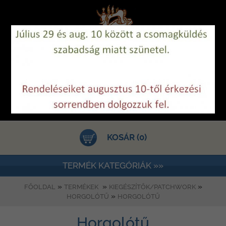
KOSÁR (0)
TERMÉK KATEGÓRIÁK »»
»
»
»
FŐOLDAL
TERMÉKEK
KIEGÉSZÍTŐK/PATCHWORK
»
HORGOLÓTŰ
HORGOLÓTŰ
Horgolótű