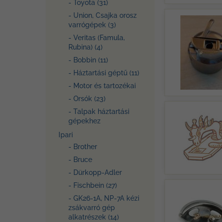
- Toyota (31)
- Union, Csajka orosz
varrógépek (3)
- Veritas (Famula,
Rubina) (4)
- Bobbin (11)
- Háztartási géptű (11)
- Motor és tartozékai
- Orsók (23)
- Talpak háztartási
gépekhez
Ipari
- Brother
- Bruce
- Dürkopp-Adler
- Fischbein (27)
- GK26-1A, NP-7A kézi
zsákvarró gép
alkatrészek (14)