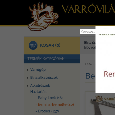
Elna és Janome va
KOSÁR (0)
Bővebben >
TERMÉK KATEGÓRIÁK
»
FŐOLDAL
TER
Varrógép
Bernina
Elna alkatrészek
Alkatrészek
Háztartási
- Baby Lock (16)
- Bernina-Bernette (40)
- Brother (137)