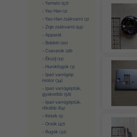
- Yamato (57)
- Yao Han (2)
- Yao-Han zsákvarró (3)
- Zoje zsákvarró (55)
- Apparát
- Bobbin (20)
- Csavarok (28)
- Ékszíj (11)
- Hurokfogók (3)
- Ipari varrógép
motor (34)
- Ipari varrógéptűk,
gyakoribb (56)
- Ipari varrógéptűk,
ritkább (64)
- Kések (1)
- Orsók (47)
- Rugók (32)