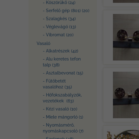
- Köszörűkő (24)
- Serfelő gép (801) (20)
- Szalagkés (34)
- Véglevágó (13)
- Vibromat (20)
Vasaló
- Alkatrészek (42)
- Alu keretes tefon
talp (38)
- Asztalbevonat (15)
- Fűtőbetét
vasalóhoz (35)
- Hőfokszabályzók,
vezetékek (63)
- Kézi vasaló (10)
- Miele mángorló (1)
- Nyomásmérő,
nyomáskapcsoló (7)