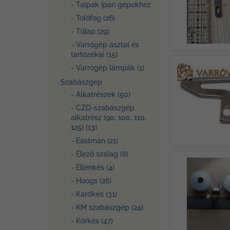
- Talpak ipari gépekhez
- Tolófog (26)
- Tűlap (29)
- Varrógép asztal és
tartozékai (15)
- Varrógép lámpák (1)
Szabászgép
- Alkatrészek (50)
- CZD-szabászgép
alkatrész (90, 100, 110,
125) (13)
- Eastman (21)
- Élező szalag (6)
- Ellenkés (4)
- Hoogs (26)
- Kardkés (31)
- KM szabászgép (24)
- Körkés (47)