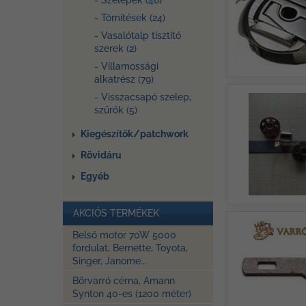
- Szelepek (48)
- Tömítések (24)
- Vasalótalp tísztító
szerek (2)
- Villamossági
alkatrész (79)
- Visszacsapó szelep,
szűrők (5)
Kiegészítők/patchwork
Rövidáru
Egyéb
AKCIÓS TERMÉKEK
Belső motor 70W 5000
fordulat, Bernette, Toyota,
Singer, Janome...
Bőrvarró cérna, Amann
Synton 40-es (1200 méter)