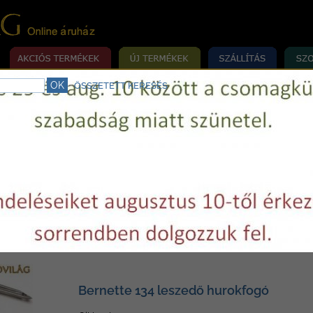
ÖSSZETETT KERESÉS
rrógép szerviz.
Telefon:
+36 29 750977
E-mail:
varrovilag@varrovilag.hu
»
»
»
MÉKEK
ALKATRÉSZEK
HÁZTARTÁSI
BERNINA-BERNETTE
-Bernette
Bernette 134 leszedő hurokfogó