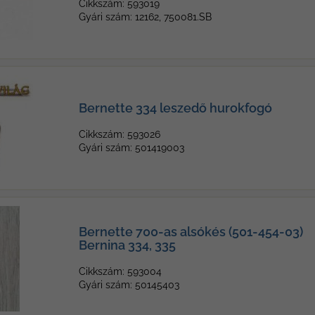
Cikkszám: 593019
Gyári szám: 12162, 750081.SB
Bernette 334 leszedő hurokfogó
Cikkszám: 593026
Gyári szám: 501419003
Bernette 700-as alsókés (501-454-03)
Bernina 334, 335
Cikkszám: 593004
Gyári szám: 50145403