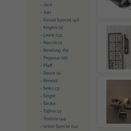
- Jack
- Juki
- Kansai Special (42)
- Kingtex (2)
- Lewis (13)
- Necchi (2)
- Newlong (61)
- Pegasus (26)
- Pfaff
- Reece (1)
- Rimoldi
- Seiko (3)
- Singer
- Siruba
- Tajima (2)
- Textima (44)
- Union Special (54)