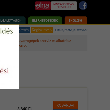
Elfelejtette jelszavát?
Elna varrógépek szerviz és alkatrész
háttérrel!
8.640 Ft