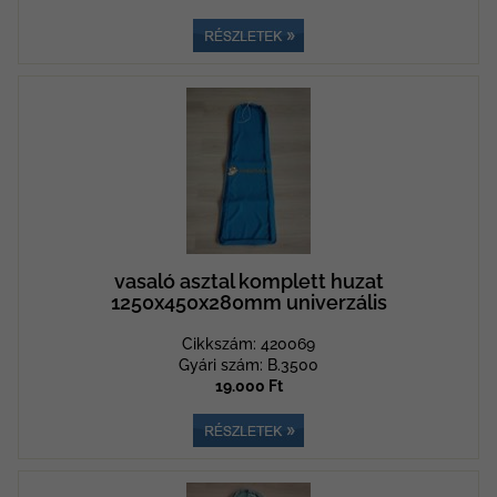
vasaló asztal komplett huzat
1250x450x280mm univerzális
Cikkszám: 420069
Gyári szám: B.3500
19.000 Ft