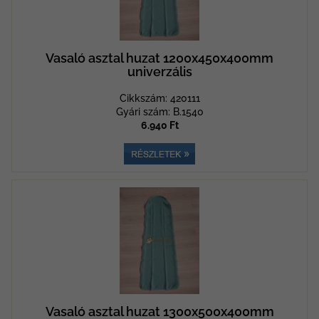
Vasaló asztal huzat 1200x450x400mm
univerzális
Cikkszám: 420111
Gyári szám: B.1540
6.940 Ft
Vasaló asztal huzat 1300x500x400mm