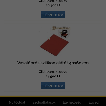
Cikkszám: 420089
10.400 Ft
Vasalóprés szilikon alátét 40x60 cm
Cikkszám: 420090
14.900 Ft
Nyitóoldal
|
Szolgáltatások
|
Elérhetőség
|
Egyedi