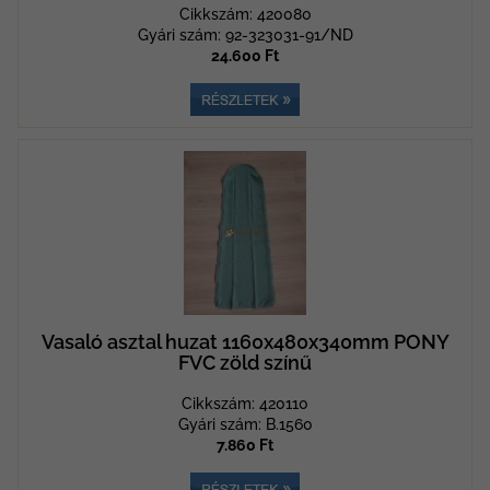
Cikkszám: 420080
Gyári szám: 92-323031-91/ND
24.600 Ft
Vasaló asztal huzat 1160x480x340mm PONY
FVC zöld színű
Cikkszám: 420110
Gyári szám: B.1560
7.860 Ft