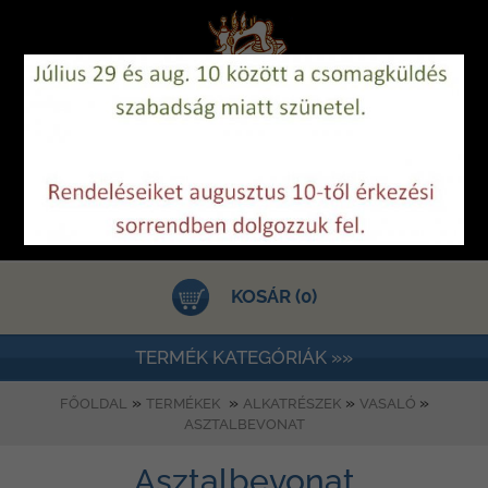
KOSÁR (0)
TERMÉK KATEGÓRIÁK »»
»
»
»
»
FŐOLDAL
TERMÉKEK
ALKATRÉSZEK
VASALÓ
ASZTALBEVONAT
Asztalbevonat