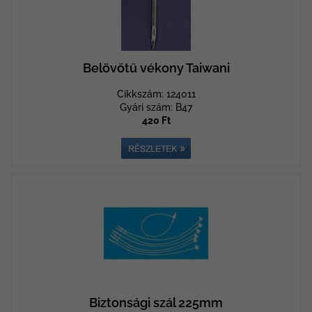
Belövőtű vékony Taiwani
Cikkszám: 124011
Gyári szám: B47
420 Ft
Biztonsági szál 225mm