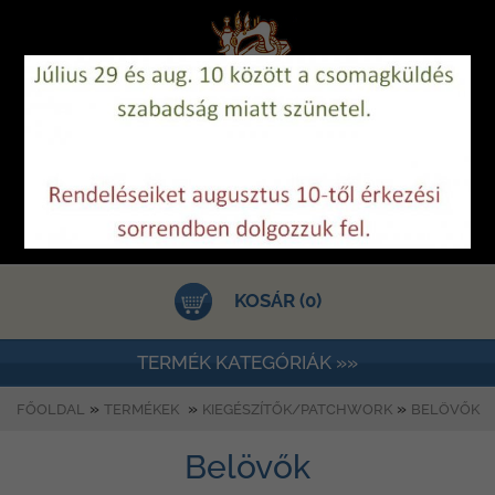
KOSÁR (0)
TERMÉK KATEGÓRIÁK »»
»
»
»
FŐOLDAL
TERMÉKEK
KIEGÉSZÍTŐK/PATCHWORK
BELÖVŐK
Belövők