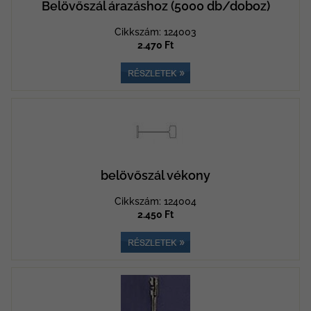
Belövőszál árazáshoz (5000 db/doboz)
Cikkszám: 124003
2.470 Ft
belövőszál vékony
Cikkszám: 124004
2.450 Ft