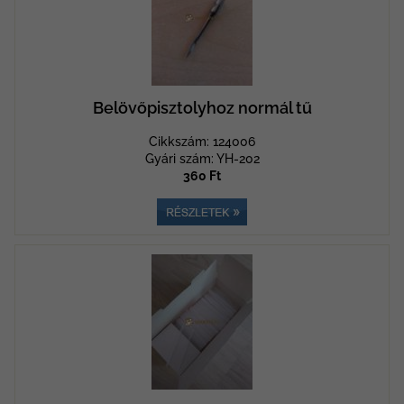
Belövőpisztolyhoz normál tű
Cikkszám: 124006
Gyári szám: YH-202
360 Ft