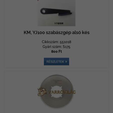
KM, YJ100 szabászgép alsó kés
Cikkszám: 551018
Gyári szám: S175
800 Ft