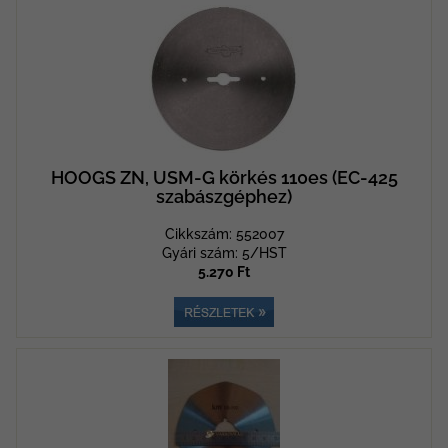
HOOGS ZN, USM-G körkés 110es (EC-425
szabászgéphez)
Cikkszám: 552007
Gyári szám: 5/HST
5.270 Ft