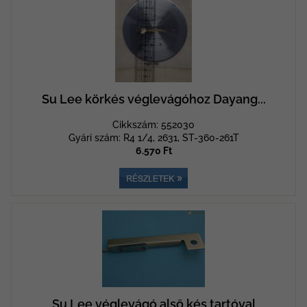
Su Lee körkés véglevágóhoz Dayang...
Cikkszám: 552030
Gyári szám: R4 1/4, 2631, ST-360-261T
6.570 Ft
Su Lee véglevágó alső kés tartóval