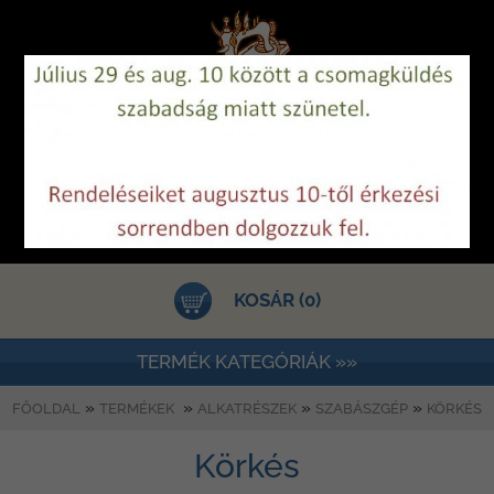
KOSÁR (0)
TERMÉK KATEGÓRIÁK »»
»
»
»
»
FŐOLDAL
TERMÉKEK
ALKATRÉSZEK
SZABÁSZGÉP
KÖRKÉS
Körkés