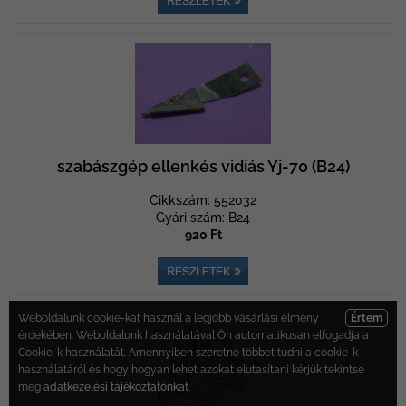
szabászgép ellenkés vidiás Yj-70 (B24)
Cikkszám: 552032
Gyári szám: B24
920 Ft
Weboldalunk cookie-kat használ a legjobb vásárlási élmény
Értem
érdekében. Weboldalunk használatával Ön automatikusan elfogadja a
Cookie-k használatát. Amennyiben szeretne többet tudni a cookie-k
használatáról és hogy hogyan lehet azokat elutasítani kérjük tekintse
meg
adatkezelési tájékoztatónkat
.