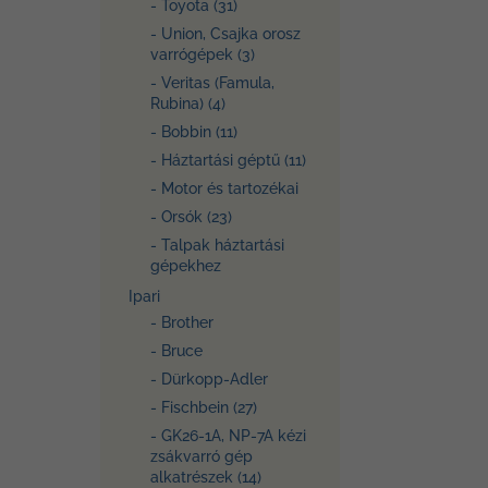
- Toyota (31)
- Union, Csajka orosz
varrógépek (3)
- Veritas (Famula,
Rubina) (4)
- Bobbin (11)
- Háztartási géptű (11)
- Motor és tartozékai
- Orsók (23)
- Talpak háztartási
gépekhez
Ipari
- Brother
- Bruce
- Dürkopp-Adler
- Fischbein (27)
- GK26-1A, NP-7A kézi
zsákvarró gép
alkatrészek (14)