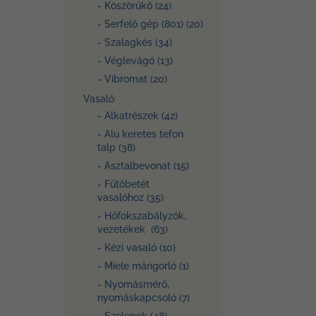
- Köszörűkő (24)
- Serfelő gép (801) (20)
- Szalagkés (34)
- Véglevágó (13)
- Vibromat (20)
Vasaló
- Alkatrészek (42)
- Alu keretes tefon
talp (38)
- Asztalbevonat (15)
- Fűtőbetét
vasalóhoz (35)
- Hőfokszabályzók,
vezetékek (63)
- Kézi vasaló (10)
- Miele mángorló (1)
- Nyomásmérő,
nyomáskapcsoló (7)