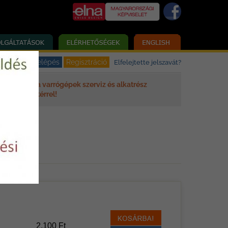
Elfelejtette jelszavát?
Elna varrógépek szerviz és alkatrész
háttérrel!
2.100 Ft