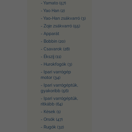
- Yamato (57)
- Yao Han (2)
- Yao-Han zsákvarró (3)
- Zoje zsákvarró (55)
- Apparát
- Bobbin (20)
- Csavarok (28)
- Ékszíj (11)
- Hurokfogók (3)
- Ipari varrógép
motor (34)
- Ipari varrógéptűk,
gyakoribb (56)
- Ipari varrógéptűk,
ritkább (64)
- Kések (1)
- Orsók (47)
- Rugók (32)