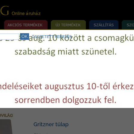
ÖSSZETETT KERESÉS
rrógép szerviz.
Telefon:
+36 29 750977
E-mail:
varrovilag@varrovilag.hu
»
»
»
MÉKEK
ALKATRÉSZEK
HÁZTARTÁSI
GRITZNER
Gritzner tűlap