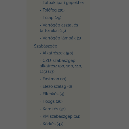
- Talpak ipari gépekhez
- Tolófog (26)
- Tűlap (29)
- Varrógép asztal és
tartozékai (15)
- Varrógép lámpák (1)
Szabászgép
- Alkatrészek (50)
- CZD-szabászgép
alkatrész (90, 100, 110,
125) (13)
- Eastman (21)
- Élező szalag (6)
- Ellenkés (4)
- Hoogs (26)
- Kardkés (31)
- KM szabászgép (24)
- Körkés (47)