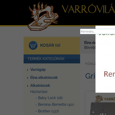
Elna és Janome va
KOSÁR (0)
Bővebben >
TERMÉK KATEGÓRIÁK
»
FŐOLDAL
TER
Varrógép
Gritzner
Elna alkatrészek
Alkatrészek
Háztartási
- Baby Lock (16)
- Bernina-Bernette (40)
- Brother (137)