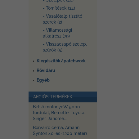
- Szelepek (48)
- Tömítések (24)
- Vasalótalp tísztító
szerek (2)
- Villamossági
alkatrész (79)
- Visszacsapó szelep,
szűrők (5)
Kiegészítők/patchwork
Rövidáru
Egyéb
AKCIÓS TERMÉKEK
Belső motor 70W 5000
fordulat, Bernette, Toyota,
Singer, Janome...
Bőrvarró cérna, Amann
Synton 40-es (1200 méter)