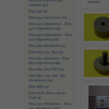
Elna 220 eXplore-240
eXplore (53)
Elna 344 (8)
Elna 444/easycover (22)
Elna 520 eXperience - Elna
540 eXperience (25)
Elna 550 eXperience - Elna
570 eXperience (6)
Elna 580 eXcellence (5)
Elna 604, 614, 624 (25)
Elna 620 eXerience - Elna
660 eXperience (85)
Elna 664, 664 PRO (61)
Elna 680, 730, 760, 780
eXcellence (64)
Elna 686 (13)
Elna 7000, 8000, 9000,
Club (5)
Elna 720 eXcellence - Elna
740 eXcellence (68)