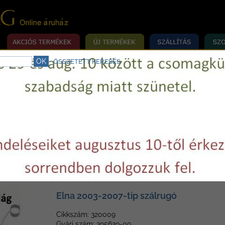
ÖSSZETETT KERESÉS
rrógép szerviz.
Telefon:
+36 29 750977
E-mail:
varrovilag@varrovilag.hu
»
»
MÉKEK
ELNA ALKATRÉSZEK
ELNA 2003, 2005, 2007
3, 2005, 2007
Elna 2003-2007-tip szálrugó
Cikkszám: 320009
Gyári szám: 395629-09