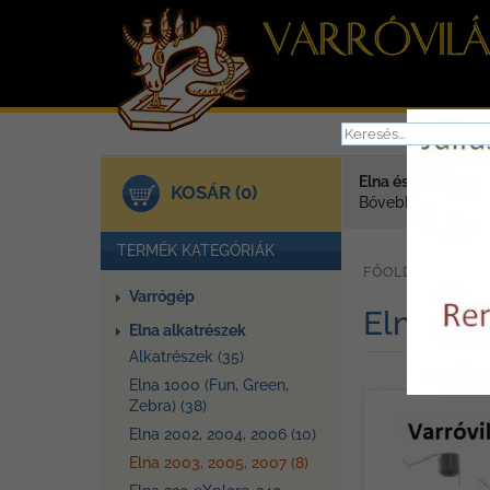
Elna és Janome va
KOSÁR (0)
Bővebben >
TERMÉK KATEGÓRIÁK
»
FŐOLDAL
TER
Varrógép
Elna 200
Elna alkatrészek
Alkatrészek (35)
Elna 1000 (Fun, Green,
Zebra) (38)
Elna 2002, 2004, 2006 (10)
Elna 2003, 2005, 2007 (8)