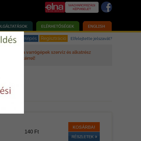
Elfelejtette jelszavát?
Elna varrógépek szerviz és alkatrész
háttérrel!
140 Ft