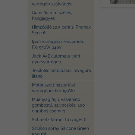
varrógép szálvágós
Gumi 60 mm széles,
hangjegyes
Hímzőolló 10,5 centis, Premax
Serie 6
Ipari varrógép szervomotor
FX-550W 240V
Jack A5E automata ipari
gyorsvarrógép
Jelölőfilc kétoldalas, levegőre
illanó
Motor szett háztartási
varrógépekhez (90W)
Műanyag fejű, vasalható
gombostű, szivecskés, 100
darabos csomag
Schmetz farmer tű (705H-J)
Szilikon spray Silicone Green
500 ml