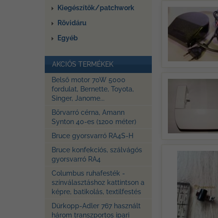
Kiegészítők/patchwork
Rövidáru
Egyéb
AKCIÓS TERMÉKEK
Belső motor 70W 5000
fordulat, Bernette, Toyota,
Singer, Janome...
Bőrvarró cérna, Amann
Synton 40-es (1200 méter)
Bruce gyorsvarró RA4S-H
Bruce konfekciós, szálvágós
gyorsvarró RA4
Columbus ruhafesték -
színválasztáshoz kattintson a
képre, batikolás, textilfestés
Dürkopp-Adler 767 használt
három transzportos ipari