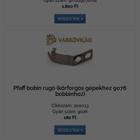
Gyári szám: 91-009076-61
1.800 Ft
Pfaff bobin rugó (körforgós gépekhez 9076
bobbinhoz)
Cikkszám: 200013
Gyári szám: 9026
180 Ft