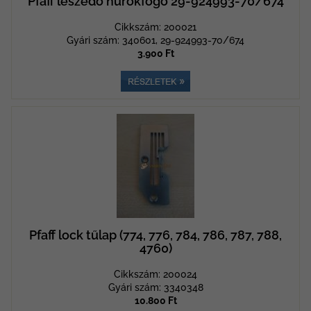
Pfaff leszedő hurokfogó 29-924993-70/674
Cikkszám: 200021
Gyári szám: 340601, 29-924993-70/674
3.900 Ft
Pfaff lock tűlap (774, 776, 784, 786, 787, 788,
4760)
Cikkszám: 200024
Gyári szám: 3340348
10.800 Ft