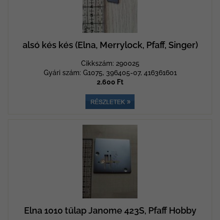
alsó kés kés (Elna, Merrylock, Pfaff, Singer)
Cikkszám: 290025
Gyári szám: G1075, 396405-07, 416361601
2.600 Ft
Elna 1010 tűlap Janome 423S, Pfaff Hobby