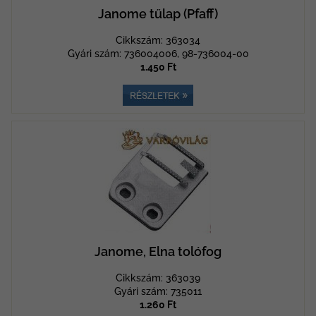
Janome tűlap (Pfaff)
Cikkszám: 363034
Gyári szám: 736004006, 98-736004-00
1.450 Ft
Janome, Elna tolófog
Cikkszám: 363039
Gyári szám: 735011
1.260 Ft