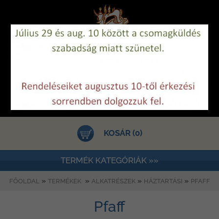
KOSÁR (0)
TERMÉK KATEGÓRIÁK »»
»
»
»
»
FŐOLDAL
TERMÉKEK
ALKATRÉSZEK
HÁZTARTÁSI
PFAFF
Pfaff