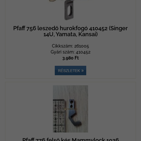
Pfaff 756 leszedő hurokfogó 410452 (Singer
14U, Yamata, Kansai)
Cikkszám: 261005
Gyári szám: 410452
3.980 Ft
Pfaff 776 felső kés Mammylock 1026