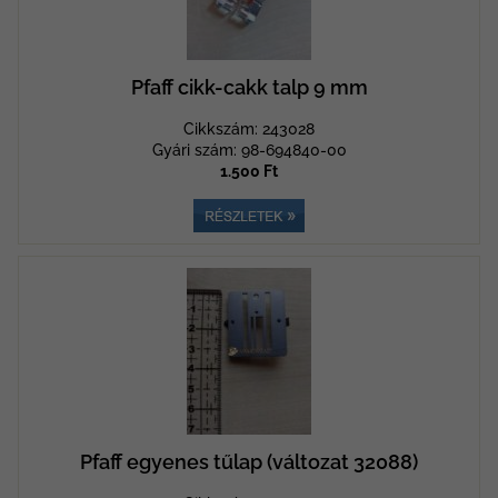
Pfaff cikk-cakk talp 9 mm
Cikkszám: 243028
Gyári szám: 98-694840-00
1.500 Ft
Pfaff egyenes tűlap (változat 32088)