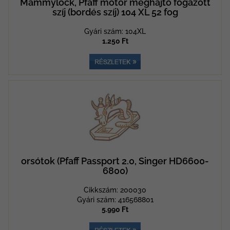
Mammylock, Pfaff motor meghajtó fogazott
szíj (bordés szíj) 104 XL 52 fog
Gyári szám: 104XL
1.250 Ft
orsótok (Pfaff Passport 2.0, Singer HD6600-
6800)
Cikkszám: 200030
Gyári szám: 416568801
5.990 Ft