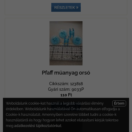
Pfaff műanyag orsó
Cikkszám: 123818
Gyári szám: 9033P
110 Ft
Weboldalunk cookie-kat használ a legjobb vásárlási élmény
Értem
érdekében. Weboldalunk használatával Ön automatikusan elfogadja a
Cookie-k használatát. Amennyiben szeretne többet tudni a cookie-k
használatáról és hogy hogyan lehet azokat elutasítani kérjük tekintse
meg
adatkezelési tájékoztatónkat
.