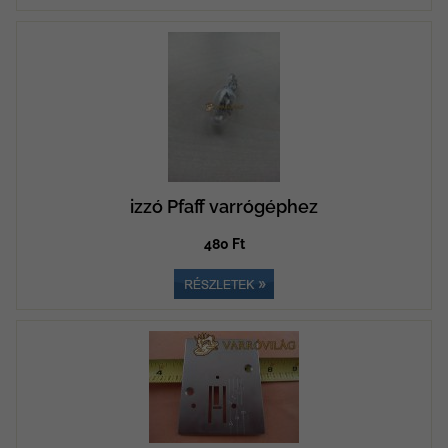
izzó Pfaff varrógéphez
480 Ft