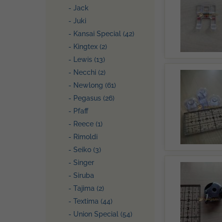
- Jack
- Juki
- Kansai Special (42)
- Kingtex (2)
- Lewis (13)
- Necchi (2)
- Newlong (61)
- Pegasus (26)
- Pfaff
- Reece (1)
- Rimoldi
- Seiko (3)
- Singer
- Siruba
- Tajima (2)
- Textima (44)
- Union Special (54)