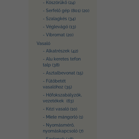
- Köszörűkő (24)
- Serfelő gép (801) (20)
- Szalagkés (34)
- Véglevágó (13)
- Vibromat (20)
Vasaló
- Alkatrészek (42)
- Alu keretes tefon
talp (38)
- Asztalbevonat (15)
- Fűtőbetét
vasalóhoz (35)
- Hőfokszabályzók,
vezetékek (63)
- Kézi vasaló (10)
- Miele mángorló (1)
- Nyomásmérő,
nyomáskapcsoló (7)