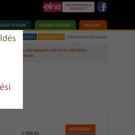
Elfelejtette jelszavát?
Elna varrógépek szerviz és alkatrész
háttérrel!
1.500 Ft