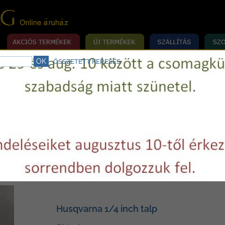
ÖSSZETETT KERESÉS
rrógép szerviz.
Telefon:
+36 29 750977
E-mail:
varrovilag@varrovilag.hu
»
»
»
MÉKEK
ALKATRÉSZEK
HÁZTARTÁSI
HUSQVARNA
rna
Husqvarna 1/4 inch talp