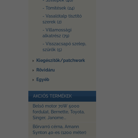
- Szelepek (48)
- Tömítések (24)
- Vasalótalp tísztító
szerek (2)
- Villamossági
alkatrész (79)
- Visszacsapó szelep,
szűrők (5)
Kiegészítők/patchwork
Rövidáru
Egyéb
AKCIÓS TERMÉKEK
Belső motor 70W 5000
fordulat, Bernette, Toyota,
Singer, Janome...
Bőrvarró cérna, Amann
Synton 40-es (1200 méter)