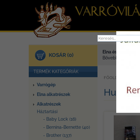
Elna és Janome va
KOSÁR (0)
Bővebben >
TERMÉK KATEGÓRIÁK
»
FŐOLDAL
TER
Varrógép
Husqva
Elna alkatrészek
Alkatrészek
Háztartási
- Baby Lock (16)
- Bernina-Bernette (40)
- Brother (137)