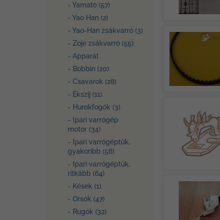
- Yamato (57)
- Yao Han (2)
- Yao-Han zsákvarró (3)
- Zoje zsákvarró (55)
- Apparát
- Bobbin (20)
- Csavarok (28)
- Ékszíj (11)
- Hurokfogók (3)
- Ipari varrógép
motor (34)
- Ipari varrógéptűk,
gyakoribb (56)
- Ipari varrógéptűk,
ritkább (64)
- Kések (1)
- Orsók (47)
- Rugók (32)