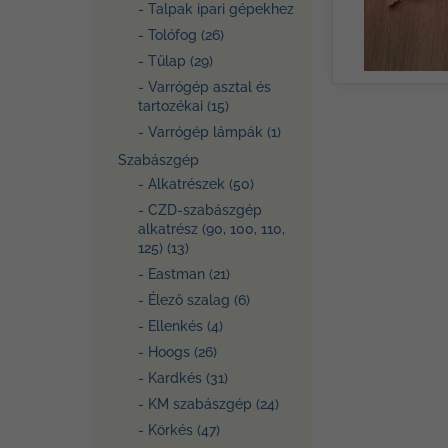
- Talpak ipari gépekhez
- Tolófog (26)
- Tűlap (29)
- Varrógép asztal és
tartozékai (15)
- Varrógép lámpák (1)
Szabászgép
- Alkatrészek (50)
- CZD-szabászgép
alkatrész (90, 100, 110,
125) (13)
- Eastman (21)
- Élező szalag (6)
- Ellenkés (4)
- Hoogs (26)
- Kardkés (31)
- KM szabászgép (24)
- Körkés (47)