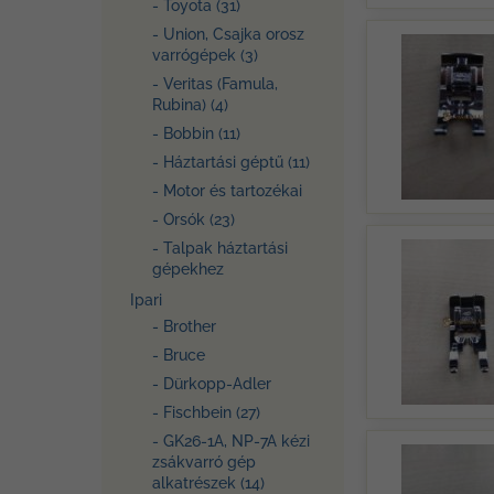
- Toyota (31)
- Union, Csajka orosz
varrógépek (3)
- Veritas (Famula,
Rubina) (4)
- Bobbin (11)
- Háztartási géptű (11)
- Motor és tartozékai
- Orsók (23)
- Talpak háztartási
gépekhez
Ipari
- Brother
- Bruce
- Dürkopp-Adler
- Fischbein (27)
- GK26-1A, NP-7A kézi
zsákvarró gép
alkatrészek (14)