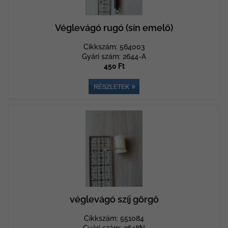
Véglevágó rugó (sín emelő)
Cikkszám: 564003
Gyári szám: 2644-A
450 Ft
véglevágó szíj görgő
Cikkszám: 551084