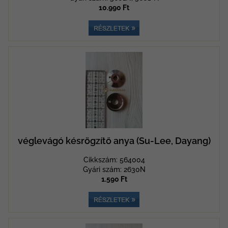
10.990 Ft
véglevágó késrögzítő anya (Su-Lee, Dayang)
Cikkszám: 564004
Gyári szám: 2630N
1.590 Ft