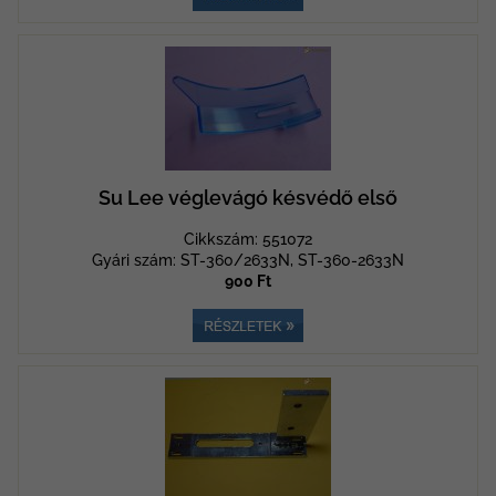
Su Lee véglevágó késvédő első
Cikkszám: 551072
Gyári szám: ST-360/2633N, ST-360-2633N
900 Ft