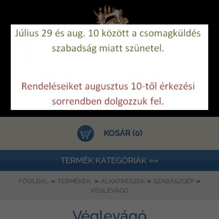
KOSÁR (0)
TERMÉK KATEGÓRIÁK »»
»
»
»
»
FŐOLDAL
TERMÉKEK
ALKATRÉSZEK
SZABÁSZGÉP
VÉGLEVÁGÓ
Véglevágó