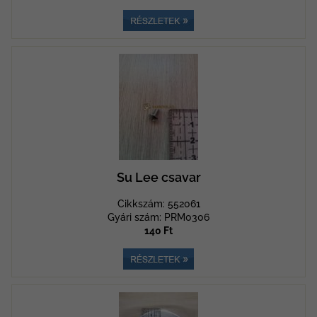
Su Lee csavar
Cikkszám: 552061
Gyári szám: PRM0306
140 Ft