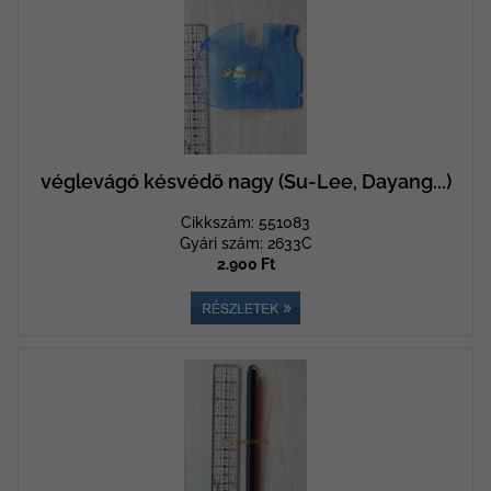
véglevágó késvédő nagy (Su-Lee, Dayang...)
Cikkszám: 551083
Gyári szám: 2633C
2.900 Ft