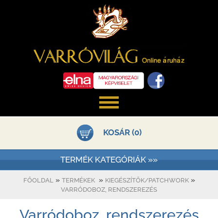
KOSÁR (0)
TERMÉK KATEGÓRIÁK »»
»
»
»
FŐOLDAL
TERMÉKEK
KIEGÉSZÍTŐK/PATCHWORK
VARRÓDOBOZ, RENDSZEREZÉS
Varródoboz, rendszerezés