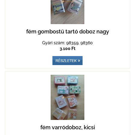
fém gombostű tartó doboz nagy
Gyári szám: 98359, 98360
3.100 Ft
fém varródoboz, kicsi