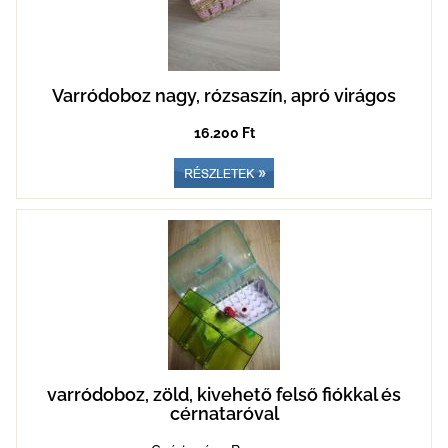
Varródoboz nagy, rózsaszín, apró virágos
16.200 Ft
varródoboz, zöld, kivehető felső fiókkal és
cérnataróval