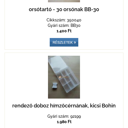
orsótartó - 30 orsónak BB-30
Cikkszám: 350040
Gyári szám: BB30
1.400 Ft
rendező doboz hímzőcérnának, kicsi Bohin
Gyári szám: 92199
1.980 Ft