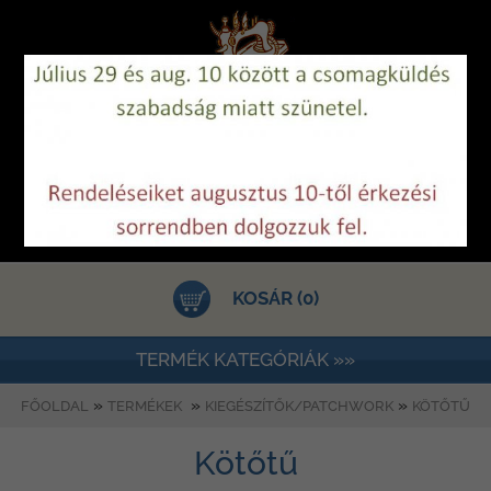
KOSÁR (0)
TERMÉK KATEGÓRIÁK »»
»
»
»
FŐOLDAL
TERMÉKEK
KIEGÉSZÍTŐK/PATCHWORK
KÖTŐTŰ
Kötőtű