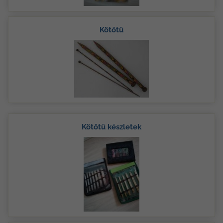
Kötőtű
Kötőtű készletek