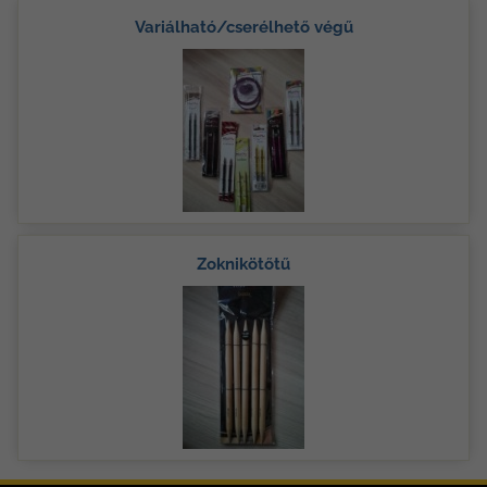
Variálható/cserélhető végű
Zoknikötőtű