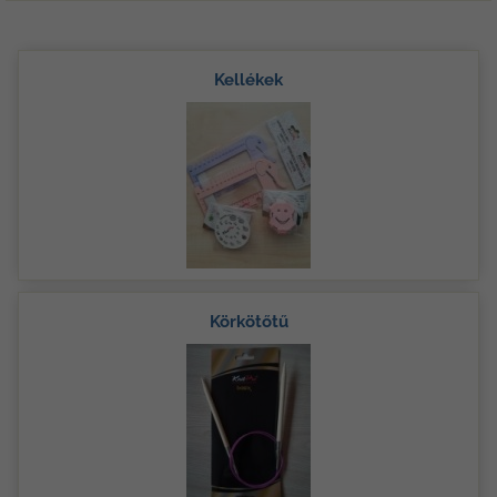
Kellékek
Körkötőtű