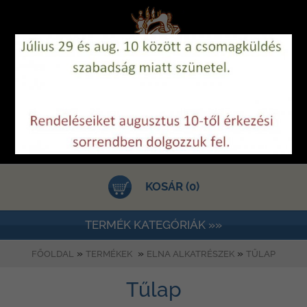
KOSÁR (0)
TERMÉK KATEGÓRIÁK »»
»
»
»
FŐOLDAL
TERMÉKEK
ELNA ALKATRÉSZEK
TŰLAP
Tűlap