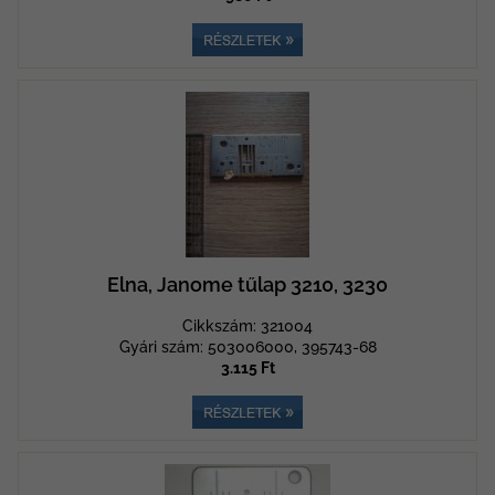
Elna, Janome tűlap 3210, 3230
Cikkszám: 321004
Gyári szám: 503006000, 395743-68
3.115 Ft