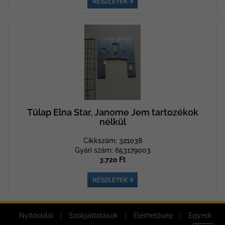
Tűlap Elna Star, Janome Jem tartozékok
nélkül
Cikkszám: 321038
Gyári szám: 653179003
3.720 Ft
Nyitóoldal
|
Szolgáltatások
|
Elérhetőség
|
Egyedi