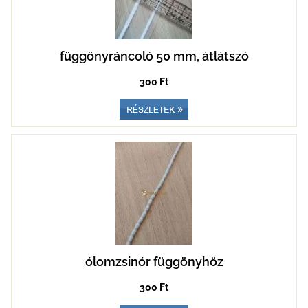
függönyráncoló 50 mm, átlátszó
300 Ft
ólomzsinór függönyhöz
300 Ft