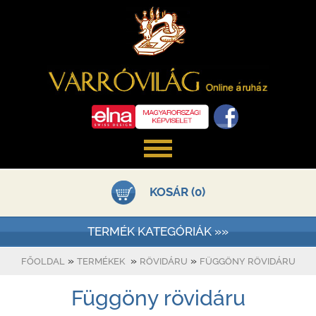
KOSÁR (0)
TERMÉK KATEGÓRIÁK »»
»
»
»
FŐOLDAL
TERMÉKEK
RÖVIDÁRU
FÜGGÖNY RÖVIDÁRU
Függöny rövidáru