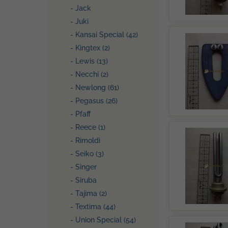
- Jack
- Juki
- Kansai Special (42)
- Kingtex (2)
- Lewis (13)
- Necchi (2)
- Newlong (61)
- Pegasus (26)
- Pfaff
- Reece (1)
- Rimoldi
- Seiko (3)
- Singer
- Siruba
- Tajima (2)
- Textima (44)
- Union Special (54)