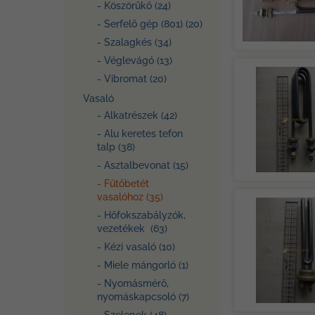
- Köszörűkő (24)
- Serfelő gép (801) (20)
- Szalagkés (34)
- Véglevágó (13)
- Vibromat (20)
Vasaló
- Alkatrészek (42)
- Alu keretes tefon
talp (38)
- Asztalbevonat (15)
- Fűtőbetét
vasalóhoz (35)
- Hőfokszabályzók,
vezetékek (63)
- Kézi vasaló (10)
- Miele mángorló (1)
- Nyomásmérő,
nyomáskapcsoló (7)