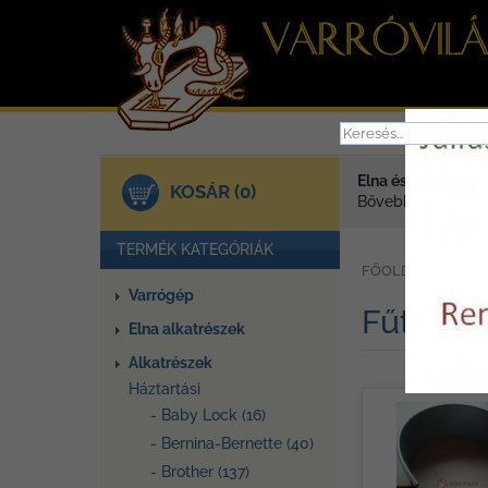
Elna és Janome va
KOSÁR (0)
Bővebben >
TERMÉK KATEGÓRIÁK
»
FŐOLDAL
TER
Varrógép
Fűtőbet
Elna alkatrészek
Alkatrészek
Háztartási
- Baby Lock (16)
- Bernina-Bernette (40)
- Brother (137)