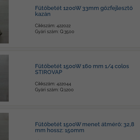
Fűtőbetét 1200W 33mm gőzfejlesztő
kazán
Cikkszám: 422022
Gyári szám: Q.3500
Fűtőbetét 1500W 160 mm 1/4 colos
STIROVAP
Cikkszám: 422044
Gyári szám: Q.1200
Fűtőbetét 1500W menet átmérő: 32,8
mm hossz: 150mm