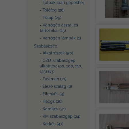
- Talpak ipari gépekhez
- Tolófog (26)
- Tűlap (29)
- Varrógép asztal és
tartozékai (15)
- Varrógép lámpák (1)
Szabászgép
- Alkatrészek (50)
- CZD-szabászgép
alkatrész (90, 100, 110,
125) (13)
- Eastman (21)
- Élező szalag (6)
- Ellenkés (4)
- Hoogs (26)
- Kardkés (31)
- KM szabászgép (24)
- Körkés (47)