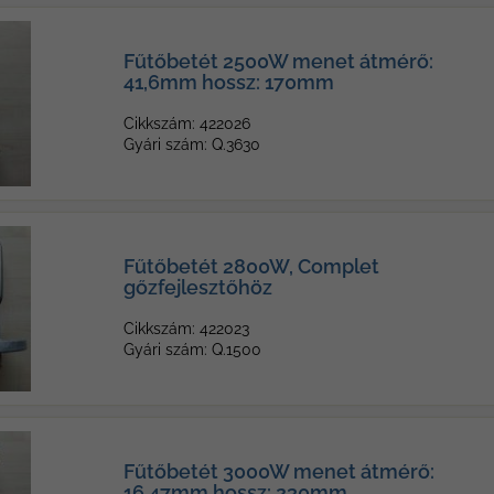
Fűtőbetét 2500W menet átmérő:
41,6mm hossz: 170mm
Cikkszám: 422026
Gyári szám: Q.3630
Fűtőbetét 2800W, Complet
gőzfejlesztőhöz
Cikkszám: 422023
Gyári szám: Q.1500
Fűtőbetét 3000W menet átmérő:
16,47mm hossz: 230mm