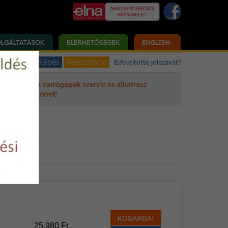
Elfelejtette jelszavát?
Elna varrógépek szerviz és alkatrész
háttérrel!
25.980 Ft