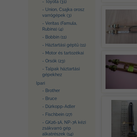
- Toyota (31)
- Union, Csajka orosz
varrógépek (3)
- Veritas (Famula,
Rubina) (4)
- Bobbin (11)
- Háztartási géptű (11)
- Motor és tartozékai
- Orsók (23)
- Talpak háztartási
gépekhez
Ipari
- Brother
- Bruce
- Dürkopp-Adler
- Fischbein (27)
- GK26-1A, NP-7A kézi
zsákvarró gép
alkatrészek (14)