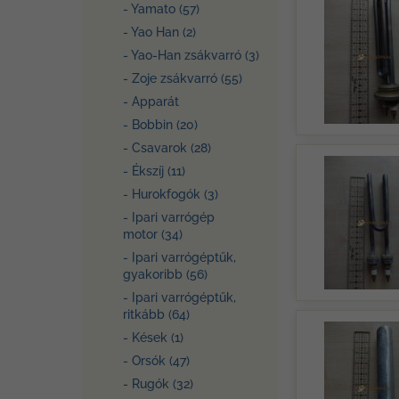
- Yamato (57)
- Yao Han (2)
- Yao-Han zsákvarró (3)
- Zoje zsákvarró (55)
- Apparát
- Bobbin (20)
- Csavarok (28)
- Ékszíj (11)
- Hurokfogók (3)
- Ipari varrógép
motor (34)
- Ipari varrógéptűk,
gyakoribb (56)
- Ipari varrógéptűk,
ritkább (64)
- Kések (1)
- Orsók (47)
- Rugók (32)