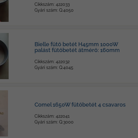
Cikkszám: 422033
Gyári szám: Q.4050
Bielle fűtő betét H45mm 1000W
palást fűtőbetét átmérő: 160mm
Cikkszám: 422032
Gyári szám: Q.4045
Comel 1650W fűtőbetét 4 csavaros
Cikkszám: 422041
Gyári szám: Q.3000