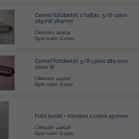
Comel fűtőbetét 1 hajtás, 3/8 colos
1650W 180mm
Cikkszám: 422034
Gyári szám: Q.1000
Comel fűtőbetét 3/8 colos 180 mm
2000 W
Cikkszám: 422020
Gyári szám: Q.1010
Fűtő betét + tőmítés 1 colos 150mm
Cikkszám: 422046
Gyári szám: Q.3490