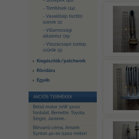
- Szelepek (48)
- Tömítések (24)
- Vasalótalp tísztító
szerek (2)
- Villamossági
alkatrész (79)
- Visszacsapó szelep,
szűrők (5)
Kiegészítők/patchwork
Rövidáru
Egyéb
AKCIÓS TERMÉKEK
Belső motor 70W 5000
fordulat, Bernette, Toyota,
Singer, Janome...
Bőrvarró cérna, Amann
Synton 40-es (1200 méter)