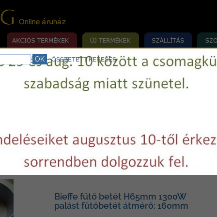
ÖSSZETETT KERESÉS
rrógép szerviz.
Telefon:
+36 29 750977
E-mail:
varrovilag@varrovilag.hu
»
»
»
MÉKEK
ALKATRÉSZEK
VASALÓ
FŰTŐBETÉT VASALÓHOZ
ét vasalóhoz
Bieffe fűtő betét H65mm 1300W
palást fűtőbetét átmérő: 160mm