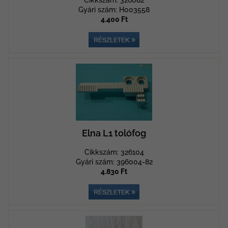
Cikkszám: 326082
Gyári szám: H003558
4.400 Ft
Elna L1 tolófog
Cikkszám: 326104
Gyári szám: 396004-82
4.830 Ft