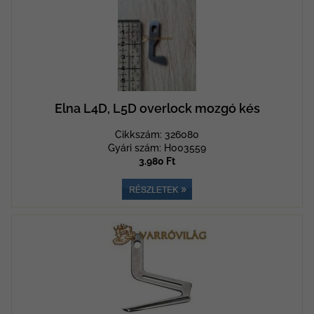
Elna L4D, L5D overlock mozgó kés
Cikkszám: 326080
Gyári szám: H003559
3.980 Ft