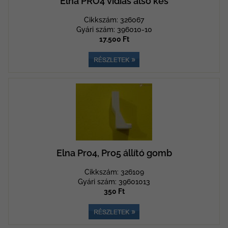
Elna PRO4 vidíás alsó kés
Cikkszám: 326067
Gyári szám: 396010-10
17.500 Ft
Elna Pro4, Pro5 állító gomb
Cikkszám: 326109
Gyári szám: 39601013
350 Ft