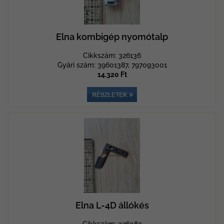
Elna kombigép nyomótalp
Cikkszám: 326136
Gyári szám: 39601387, 797093001
14.320 Ft
Elna L-4D állókés