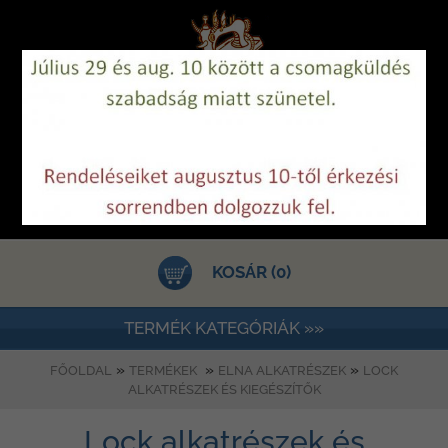
KOSÁR (0)
TERMÉK KATEGÓRIÁK »»
»
»
»
FŐOLDAL
TERMÉKEK
ELNA ALKATRÉSZEK
LOCK
ALKATRÉSZEK ÉS KIEGÉSZÍTŐK
Lock alkatrészek és