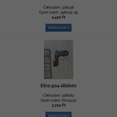
Cikkszám: 326138
Gyári szám: 396015-25
2.420 Ft
Elna 904 állókés
Cikkszám: 326083
Gyári szám: H004137
3.700 Ft