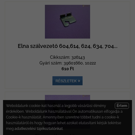
Elna szálvezető 604,614, 624, 634, 704...
Cikkszám: 326143
Gyári szám: 39601660, 10222
610 Ft
Weboldalunk cookie-kat használ a legjobb vásárlási élmény
Értem
érdekében. Weboldalunk használatával Ön automatikusan elfogadja a
Cookie-k használatát. Amennyiben szeretne többet tudni a cookie-k
használatáról és hogy hogyan lehet azokat elutasítani kérjük tekintse
meg
adatkezelési tájékoztatónkat
.