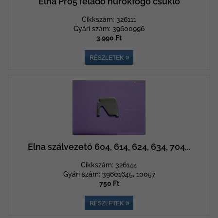
Elna Pro5 feladó hurokfogó csukló
Cikkszám: 326111
Gyári szám: 39600996
3.990 Ft
Elna szálvezető 604, 614, 624, 634, 704...
Cikkszám: 326144
Gyári szám: 39601645, 10057
750 Ft