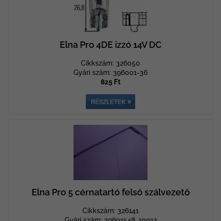
Elna Pro 4DE izzó 14V DC
Cikkszám: 326050
Gyári szám: 396001-36
825 Ft
Elna Pro 5 cérnatartó felső szálvezető
Cikkszám: 326141
Gyári szám: 39601548, 10012