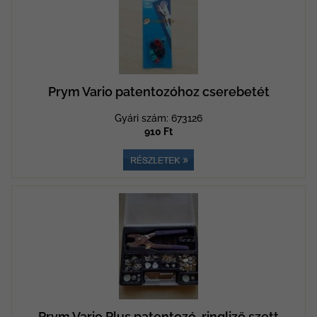
Prym Vario patentozóhoz cserebetét
Gyári szám: 673126
910 Ft
Prym Vario Plus patentozó, ringliző szett