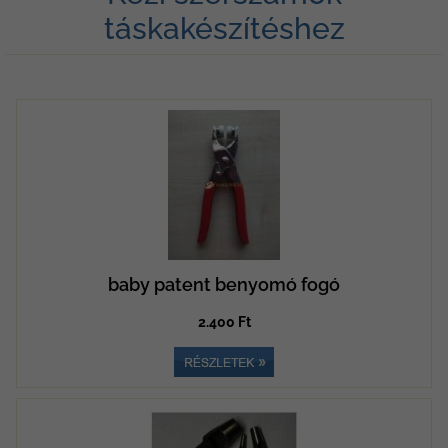
táskakészítéshez
baby patent benyomó fogó
2.400 Ft