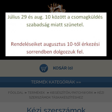
KOSÁR (0)
TERMÉK KATEGÓRIÁK »»
»
»
»
FŐOLDAL
TERMÉKEK
KIEGÉSZÍTŐK/PATCHWORK
KÉZI
SZERSZÁMOK TÁSKAKÉSZÍTÉSHEZ
Kézi szerszámok