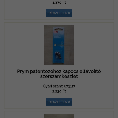
1.370 Ft
Prym patentozóhoz kapocs eltávolító
szerszámkészlet
Gyári szám: 673117
2.230 Ft