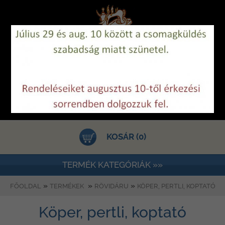
KOSÁR (0)
TERMÉK KATEGÓRIÁK »»
»
»
»
FŐOLDAL
TERMÉKEK
RÖVIDÁRU
KÖPER, PERTLI, KOPTATÓ
Köper, pertli, koptató