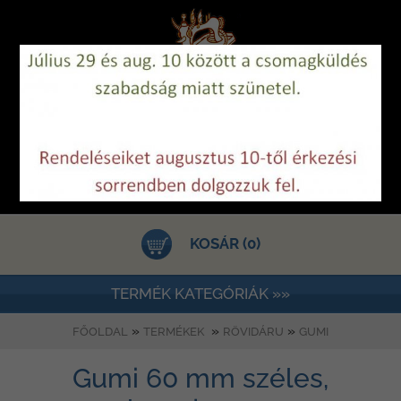
KOSÁR (0)
TERMÉK KATEGÓRIÁK »»
»
»
»
FŐOLDAL
TERMÉKEK
RÖVIDÁRU
GUMI
Gumi 60 mm széles,