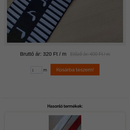
Bruttó ár: 320 Ft / m
Előző ár: 400 Ft / m
m
Hasonló termékek: