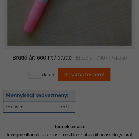
Bruttó ár: 600 Ft / darab
Előző ár: 790 Ft / darab
darab
Mennyiségi kedvezmény:
10 darab:
10 %
Termék leírása:
levegőre illanó filc rózsaszín és lila színben (illanási idő 72 óra)