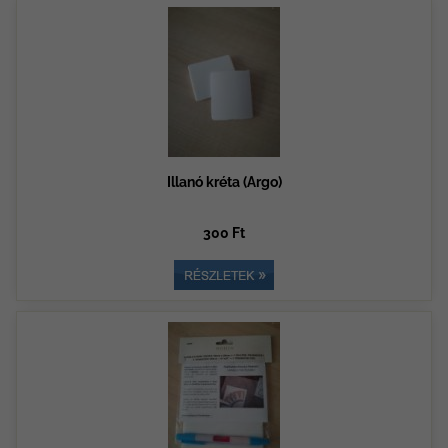
Illanó kréta (Argo)
300 Ft