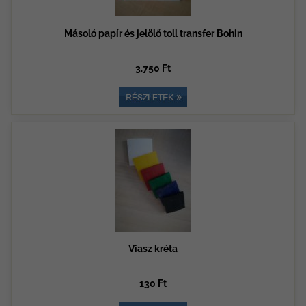
Másoló papír és jelölő toll transfer Bohin
3.750 Ft
Viasz kréta
130 Ft