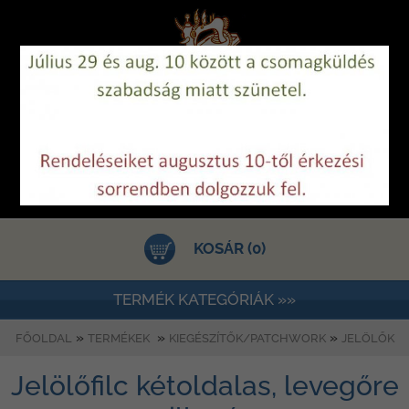
KOSÁR (0)
TERMÉK KATEGÓRIÁK »»
»
»
»
FŐOLDAL
TERMÉKEK
KIEGÉSZÍTŐK/PATCHWORK
JELÖLŐK
Jelölőfilc kétoldalas, levegőre