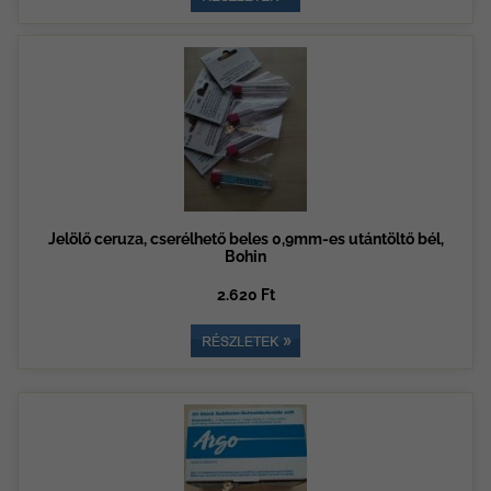
Jelölő ceruza, cserélhető beles 0,9mm-es utántöltő bél,
Bohin
2.620 Ft