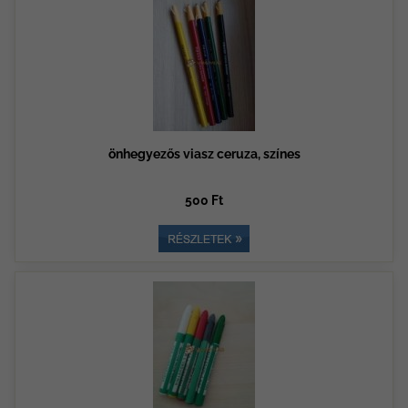
önhegyezős viasz ceruza, színes
500 Ft