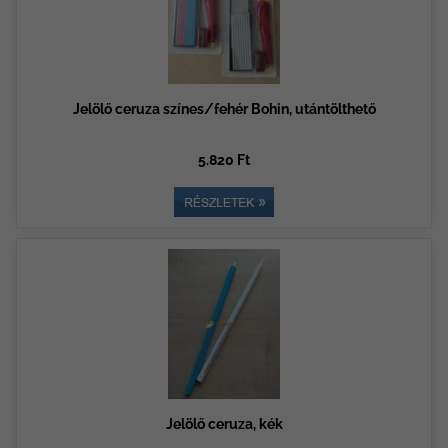
Jelölő ceruza színes/fehér Bohin, utántölthető
5.820 Ft
Jelölő ceruza, kék