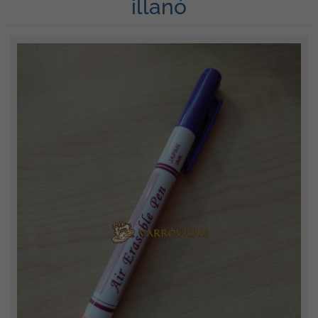
illanó