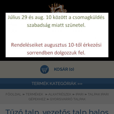
KOSÁR (0)
TERMÉK KATEGÓRIÁK »»
»
»
»
»
FŐOLDAL
TERMÉKEK
ALKATRÉSZEK
IPARI
TALPAK IPARI
»
GÉPEKHEZ
GYORSVARRÓ TALPAK
Tűző talp, vezetős talp balos