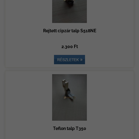
Rejtett cipzár talp S518NE
2.300 Ft
Teflon talp T350