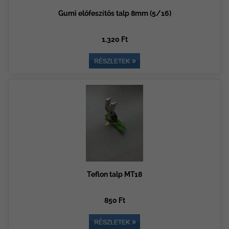
Gumi előfeszítős talp 8mm (5/16)
1.320 Ft
Teflon talp MT18
850 Ft