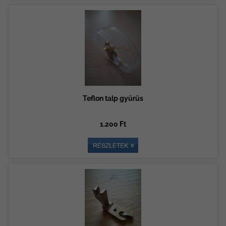
Teflon talp gyűrűs
1.200 Ft