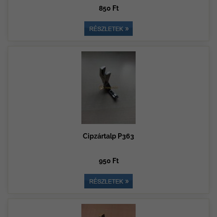
850 Ft
Cipzártalp P363
950 Ft