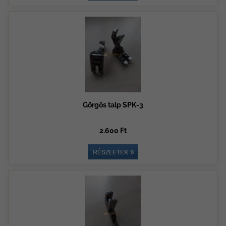
Görgős talp SPK-3
2.600 Ft