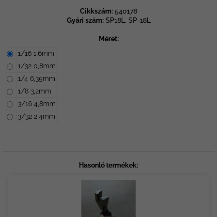
Cikkszám:
540178
Gyári szám:
SP18L, SP-18L
Méret:
1/16 1,6mm
1/32 0,8mm
1/4 6,35mm
1/8 3,2mm
3/16 4,8mm
3/32 2,4mm
Hasonló termékek: