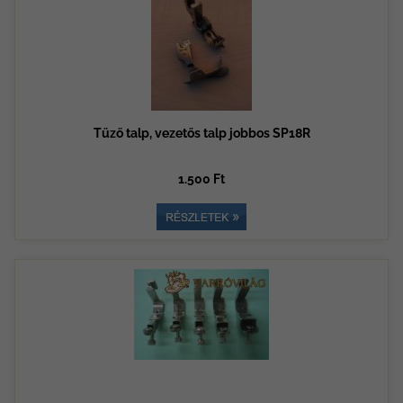
Tűző talp, vezetős talp jobbos SP18R
1.500 Ft