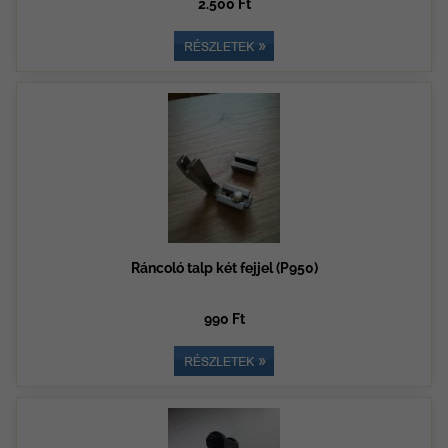
2.500 Ft
Ráncoló talp két fejjel (P950)
990 Ft