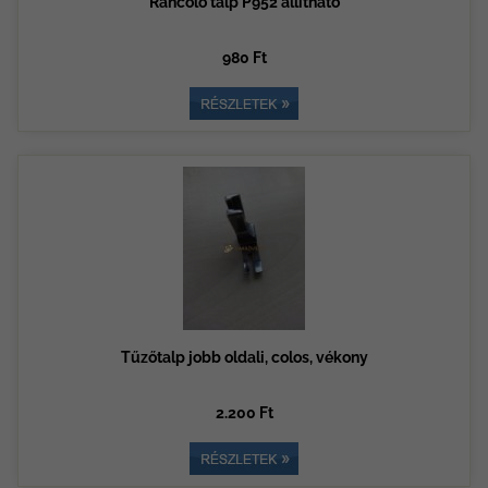
Ráncoló talp P952 állítható
980 Ft
Tűzőtalp jobb oldali, colos, vékony
2.200 Ft