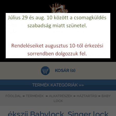
KOSÁR (0)
TERMÉK KATEGÓRIÁK »»
»
»
»
»
FŐOLDAL
TERMÉKEK
ALKATRÉSZEK
HÁZTARTÁSI
BABY
LOCK
ékszíj Babylock, Singer lock