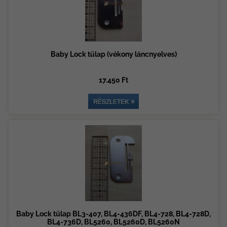
Baby Lock tűlap (vékony láncnyelves)
17.450 Ft
Baby Lock tűlap BL3-407, BL4-436DF, BL4-728, BL4-728D,
BL4-736D, BL5260, BL5260D, BL5260N