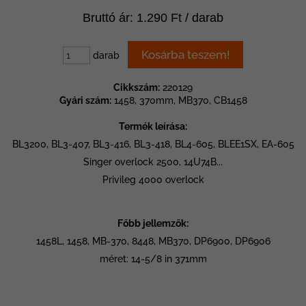
Bruttó ár: 1.290 Ft / darab
darab
Cikkszám:
220129
Gyári szám:
1458, 370mm, MB370, CB1458
Termék leírása:
BL3200, BL3-407, BL3-416, BL3-418, BL4-605, BLEE1SX, EA-605
Singer overlock 2500, 14U74B...
Privileg 4000 overlock
Főbb jellemzők:
1458L, 1458, MB-370, 8448, MB370, DP6900, DP6906
méret: 14-5/8 in 371mm