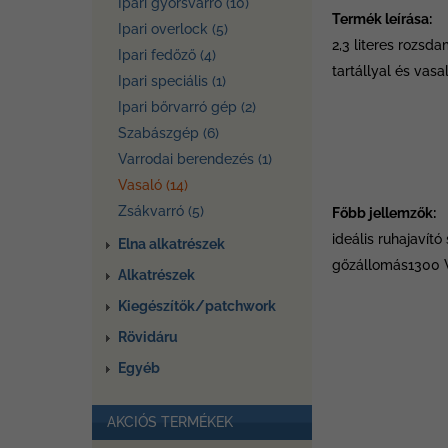
Ipari gyorsvarró (10)
Termék leírása:
Ipari overlock (5)
2,3 literes rozsd
Ipari fedőző (4)
tartállyal és vasa
Ipari speciális (1)
Ipari bőrvarró gép (2)
Szabászgép (6)
Varrodai berendezés (1)
Vasaló (14)
Zsákvarró (5)
Főbb jellemzők:
ideális ruhajavít
Elna alkatrészek
gőzállomás1300 W
Alkatrészek
Kiegészítők/patchwork
Rövidáru
Egyéb
AKCIÓS TERMÉKEK