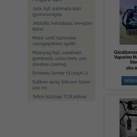
Jack A5E automata ipari
gyorsvarrógép
Jelölőfilc kétoldalas, levegőre
illanó
Motor szett háztartási
varrógépekhez (90W)
Gőzállomás 
Műanyag fejű, vasalható
Vaporino Ma
gombostű, szivecskés, 100
lite
darabos csomag
160.0
Schmetz farmer tű (705H-J)
Szilikon spray Silicone Green
500 ml
Teflon tűzőtalp TCR jobbos