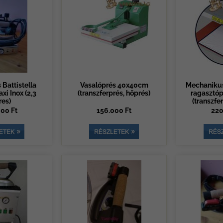
Battistella
Vasalóprés 40x40cm
Mechanikus
xi Inox (2,3
(transzferprés, hőprés)
ragasztó
res)
(transzfe
00 Ft
156.000 Ft
220