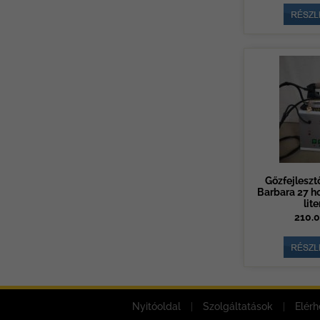
Gőzfejlesztő
Barbara 27 ho
lite
210.0
Nyitóoldal
|
Szolgáltatások
|
Elérh