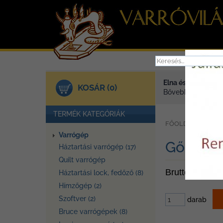
Elna és Janome va
KOSÁR (0)
Bővebben >
TERMÉK KATEGÓRIÁK
»
FŐOLDAL
TER
Varrógép
Gőzállom
Háztartási varrógép (17)
Quilt varrógép
Bruttó ár: 160
Háztartási lock, fedőző (8)
Hímzőgép (2)
Szoftver (2)
darab
Bruce varrógépek (8)