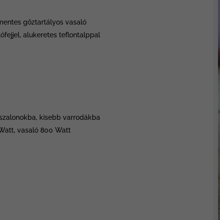
amentes gőztartályos vasaló
lófejjel, alukeretes teflontalppal
ó szalonokba, kisebb varrodákba
att, vasaló 800 Watt