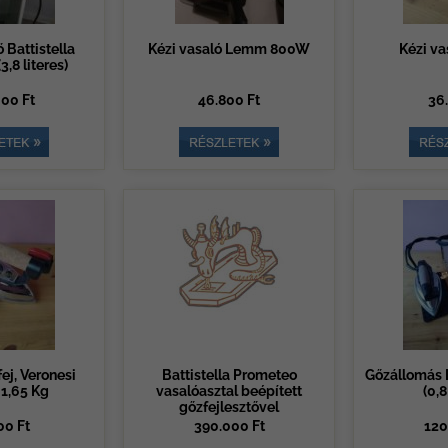
 Battistella
Kézi vasaló Lemm 800W
Kézi va
3,8 literes)
00 Ft
46.800 Ft
36
ej, Veronesi
Battistella Prometeo
Gőzállomás B
1,65 Kg
vasalóasztal beépített
(0,8
gőzfejlesztővel
00 Ft
390.000 Ft
120