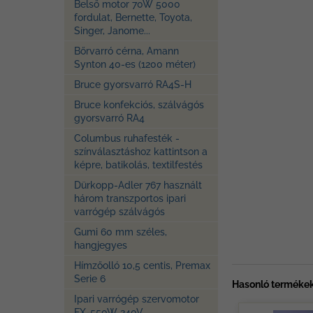
Belső motor 70W 5000
fordulat, Bernette, Toyota,
Singer, Janome...
Bőrvarró cérna, Amann
Synton 40-es (1200 méter)
Bruce gyorsvarró RA4S-H
Bruce konfekciós, szálvágós
gyorsvarró RA4
Columbus ruhafesték -
színválasztáshoz kattintson a
képre, batikolás, textilfestés
Dürkopp-Adler 767 használt
három transzportos ipari
varrógép szálvágós
Gumi 60 mm széles,
hangjegyes
Hímzőolló 10,5 centis, Premax
Serie 6
Hasonló termékek
Ipari varrógép szervomotor
FX-550W 240V