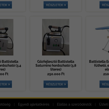
 Battistella
Gőzfejlesztő Battistella
Battistella E
rdozható (3,4
Saturnino hordozható (3,8
fűthető, 
res)
literes)
el
00 Ft
250.000 Ft
210
etőség
|
Egyedi ajánlatkérés
|
Elállás a szerződéstől
|
Üzleti