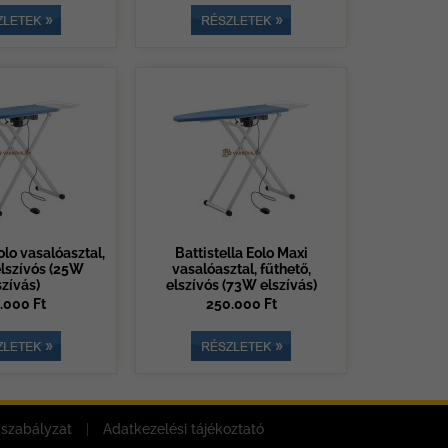
olo vasalóasztal,
Battistella Eolo Maxi
elszívós (25W
vasalóasztal, fűthető,
szívás)
elszívós (73W elszívás)
.000 Ft
250.000 Ft
 szabályzat
|
Adatkezelési tájékoztató