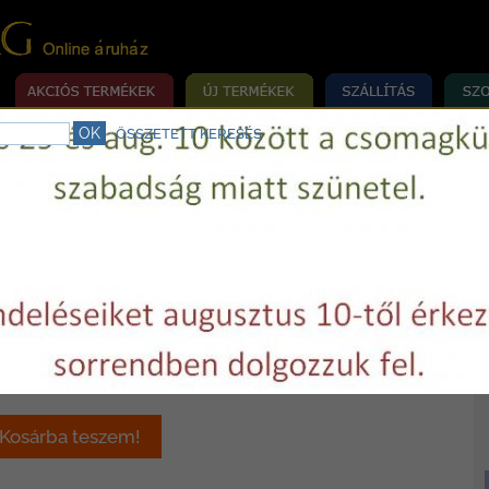
ÖSSZETETT KERESÉS
rrógép szerviz.
Telefon:
+36 29 750977
E-mail:
varrovilag@varrovilag.hu
»
»
MÉKEK
VARRÓGÉP
VASALÓ
ás Battistella Vaporino Maxi Inox
.000 Ft / darab