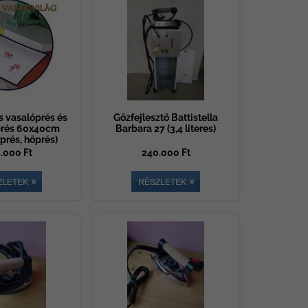
 vasalóprés és
Gőzfejlesztő Battistella
prés 60x40cm
Barbara 27 (3,4 literes)
rprés, hőprés)
.000 Ft
240.000 Ft