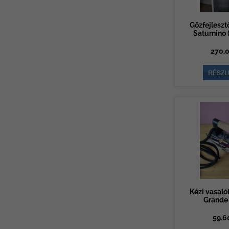
Gőzfejlesztő
Saturnino (
270.0
Kézi vasalóf
Grande 
59.6