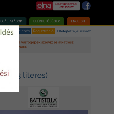
Elfelejtette jelszavát?
Elna varrógépek szerviz és alkatrész
háttérrel!
 (2,3 literes)