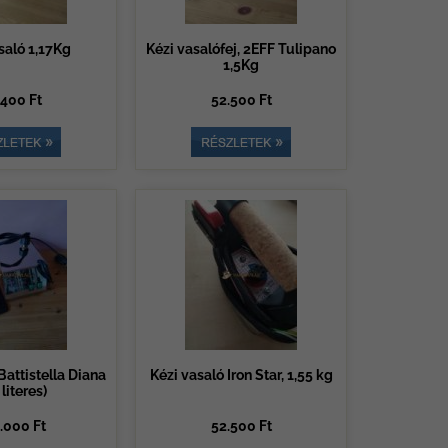
saló 1,17Kg
Kézi vasalófej, 2EFF Tulipano
1,5Kg
.400 Ft
52.500 Ft
attistella Diana
Kézi vasaló Iron Star, 1,55 kg
 literes)
.000 Ft
52.500 Ft