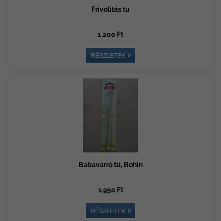
Frivolitás tű
1.200 Ft
Babavarró tű, Bohin
1.950 Ft