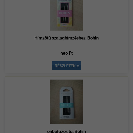
Hímzőtű szalaghímzéshez, Bohin
950 Ft
önbefűzős tű, Bohin