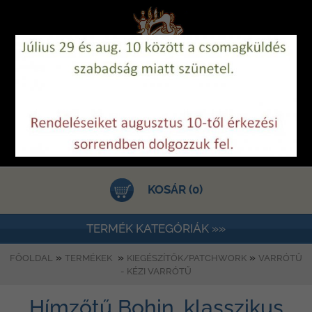
KOSÁR (0)
TERMÉK KATEGÓRIÁK »»
»
»
»
FŐOLDAL
TERMÉKEK
KIEGÉSZÍTŐK/PATCHWORK
VARRÓTŰ
- KÉZI VARRÓTŰ
Hímzőtű Bohin, klasszikus