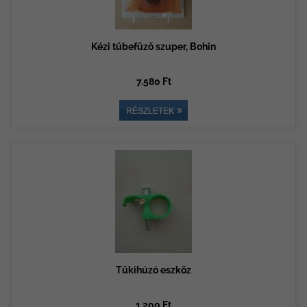
Kézi tűbefűző szuper, Bohin
7.580 Ft
Tűkihúzó eszköz
1.200 Ft