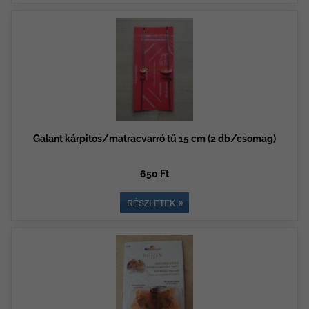
Galant kárpitos/matracvarró tű 15 cm (2 db/csomag)
650 Ft