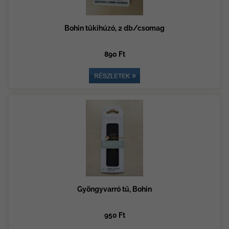
Bohin tűkihúzó, 2 db/csomag
890 Ft
Gyöngyvarró tű, Bohin
950 Ft