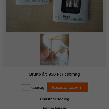
Bruttó ár: 950 Ft / csomag
csomag
Cikkszám:
700109
Termék leírása: