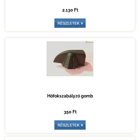
2.130 Ft
Hőfokszabályzó gomb
350 Ft