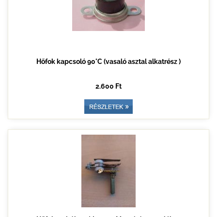
Hőfok kapcsoló 90°C (vasaló asztal alkatrész )
2.600 Ft