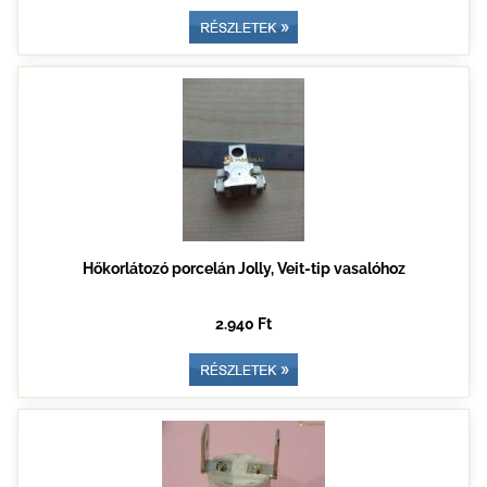
Hőkorlátozó porcelán Jolly, Veit-tip vasalóhoz
2.940 Ft