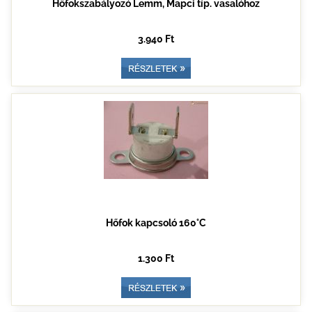
Hőfokszabályozó Lemm, Mapci típ. vasalóhoz
3.940 Ft
Hőfok kapcsoló 160°C
1.300 Ft