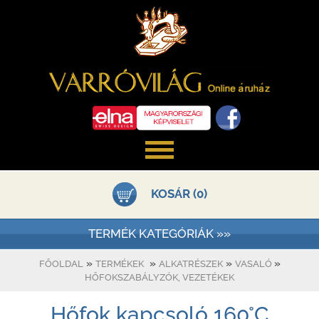
KOSÁR (0)
TERMÉK KATEGÓRIÁK »»
»
»
»
»
FŐOLDAL
TERMÉKEK
ALKATRÉSZEK
VASALÓ
HŐFOKSZABÁLYZÓK, VEZETÉKEK
Hőfok kapcsoló 160°C