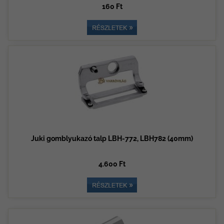
160 Ft
Juki gomblyukazó talp LBH-772, LBH782 (40mm)
4.600 Ft