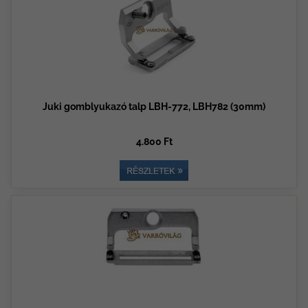
Juki gomblyukazó talp LBH-772, LBH782 (30mm)
4.800 Ft