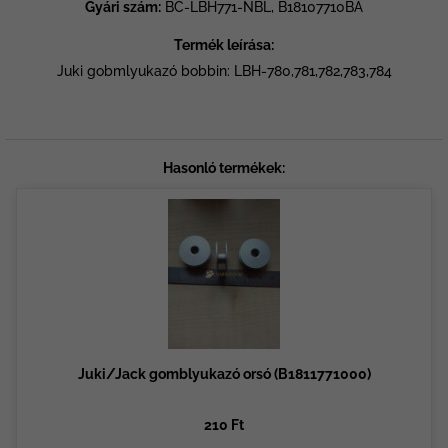
Gyári szám:
BC-LBH771-NBL, B18107710BA
Termék leírása:
Juki gobmlyukazó bobbin: LBH-780,781,782,783,784
Hasonló termékek:
Juki/Jack gomblyukazó orsó (B1811771000)
210 Ft