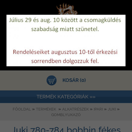
KOSÁR (0)
TERMÉK KATEGÓRIÁK »»
»
»
»
»
»
FŐOLDAL
TERMÉKEK
ALKATRÉSZEK
IPARI
JUKI
GOMBLYUKAZÓ
Juki 780-784 bobbin fékes