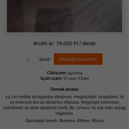
Bruttó ár: 78.000 Ft / darab
darab
Cikkszám:
550004
Gyári szám:
YJ-100, YJ100
Termék leírása:
2,5 cm teríték átvágására alkalmas, megbízható, strapabíró. Jó
és kedvező árú az alkatrész ellátása. Négyfajta körkéssel
szerelhető, ez által alkalmas textil, flíz, szivacs és sok más anyag
vágására.
Opcionális kések: Bom100, KM100, RS100