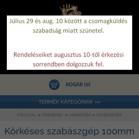
KOSÁR (0)
TERMÉK KATEGÓRIÁK »»
»
»
»
FŐOLDAL
TERMÉKEK
VARRÓGÉP
SZABÁSZGÉP
Körkéses szabászgép 100mm