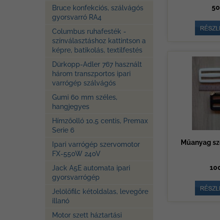
50
Bruce konfekciós, szálvágós
gyorsvarró RA4
Columbus ruhafesték -
színválasztáshoz kattintson a
képre, batikolás, textilfestés
Dürkopp-Adler 767 használt
három transzportos ipari
varrógép szálvágós
Gumi 60 mm széles,
hangjegyes
Hímzőolló 10,5 centis, Premax
Serie 6
Műanyag sz
Ipari varrógép szervomotor
FX-550W 240V
100
Jack A5E automata ipari
gyorsvarrógép
Jelölőfilc kétoldalas, levegőre
illanó
Motor szett háztartási