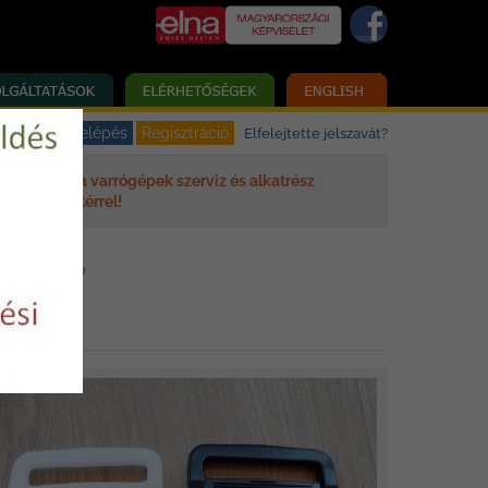
Elfelejtette jelszavát?
Elna varrógépek szerviz és alkatrész
háttérrel!
AT, SZORÍTÓ