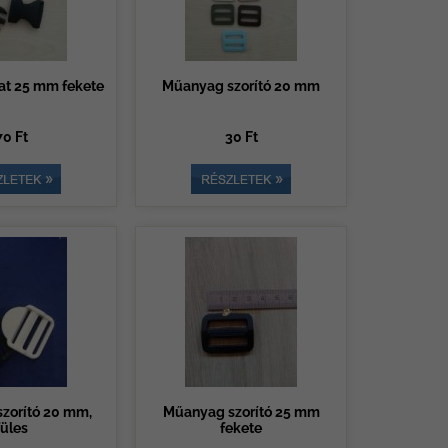
t 25 mm fekete
Műanyag szorító 20 mm
70 Ft
30 Ft
zorító 20 mm,
Műanyag szorító 25 mm
füles
fekete