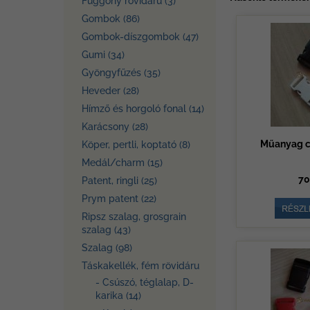
Függöny rövidáru (3)
Gombok (86)
Gombok-díszgombok (47)
Gumi (34)
Gyöngyfűzés (35)
Heveder (28)
Hímző és horgoló fonal (14)
Karácsony (28)
Műanyag c
Köper, pertli, koptató (8)
Medál/charm (15)
70
Patent, ringli (25)
Prym patent (22)
Ripsz szalag, grosgrain
szalag (43)
Szalag (98)
Táskakellék, fém rövidáru
- Csúszó, téglalap, D-
karika (14)