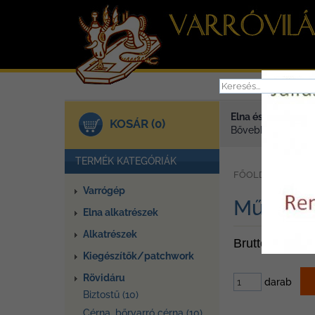
Elna és Janome va
KOSÁR (0)
Bővebben >
TERMÉK KATEGÓRIÁK
»
FŐOLDAL
TER
Varrógép
Műanyag
Elna alkatrészek
Alkatrészek
Bruttó ár: 30 F
Kiegészítők/patchwork
Rövidáru
darab
Biztostű (10)
Cérna, bőrvarró cérna (10)