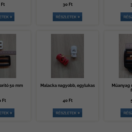
 Ft
30 Ft
orító 50 mm
Malacka nagyobb, egylukas
Műanyag s
 Ft
40 Ft