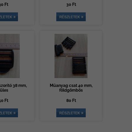
30 Ft
30 Ft
zorító 38 mm,
Műanyag csat 40 mm,
füles
földgömbös
50 Ft
80 Ft