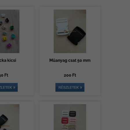
cka kicsi
Műanyag csat 50 mm
30 Ft
200 Ft