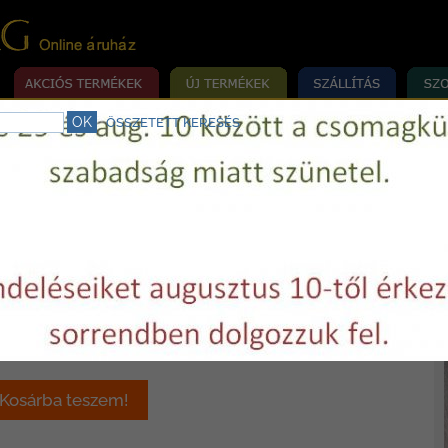
ÖSSZETETT KERESÉS
rrógép szerviz.
Telefon:
+36 29 750977
E-mail:
varrovilag@varrovilag.hu
»
»
»
MÉKEK
RÖVIDÁRU
TÁSKAKELLÉK, FÉM RÖVIDÁRU
MŰANYAG CS
 szorító 30 mm
t / darab