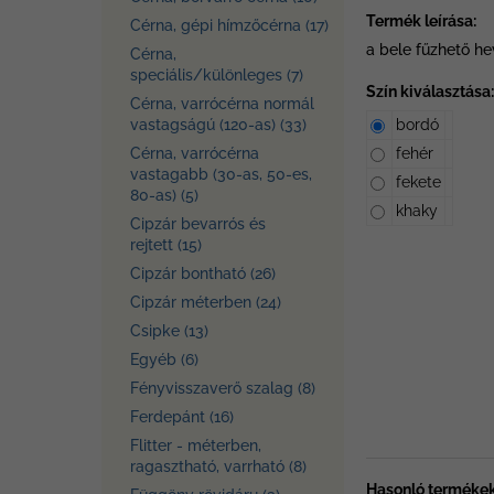
Termék leírása:
Cérna, gépi hímzőcérna (17)
a bele fűzhető h
Cérna,
speciális/különleges (7)
Szín kiválasztása:
Cérna, varrócérna normál
vastagságú (120-as) (33)
bordó
Cérna, varrócérna
fehér
vastagabb (30-as, 50-es,
fekete
80-as) (5)
khaky
Cipzár bevarrós és
rejtett (15)
Cipzár bontható (26)
Cipzár méterben (24)
Csipke (13)
Egyéb (6)
Fényvisszaverő szalag (8)
Ferdepánt (16)
Flitter - méterben,
ragasztható, varrható (8)
Hasonló termékek