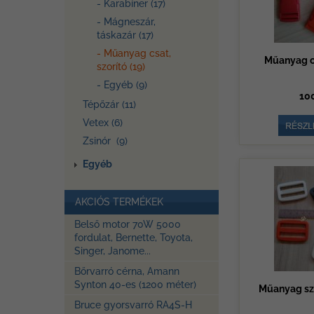
- Karabíner (17)
- Mágneszár,
táskazár (17)
- Műanyag csat,
Műanyag c
szorító (19)
- Egyéb (9)
100
Tépőzár (11)
Vetex (6)
Zsinór (9)
Egyéb
AKCIÓS TERMÉKEK
Belső motor 70W 5000
fordulat, Bernette, Toyota,
Singer, Janome...
Bőrvarró cérna, Amann
Synton 40-es (1200 méter)
Műanyag sz
Bruce gyorsvarró RA4S-H