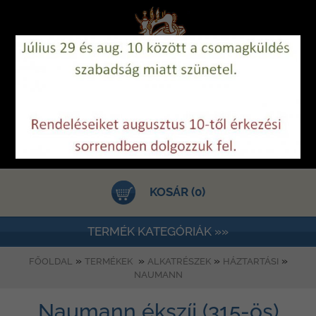
KOSÁR (0)
TERMÉK KATEGÓRIÁK »»
»
»
»
»
FŐOLDAL
TERMÉKEK
ALKATRÉSZEK
HÁZTARTÁSI
NAUMANN
Naumann ékszíj (315-ös)