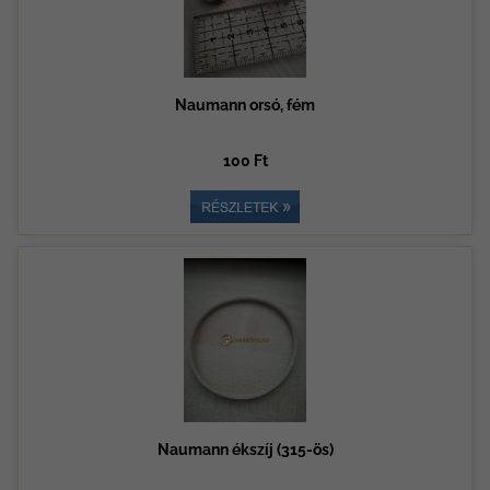
Naumann orsó, fém
100 Ft
Naumann ékszíj (315-ös)