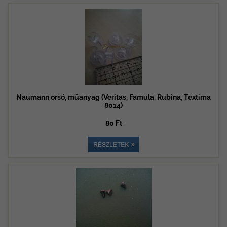
Naumann orsó, műanyag (Veritas, Famula, Rubina, Textima
8014)
80 Ft