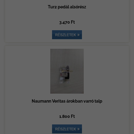
Tur2 pedál alsórész
3.470 Ft
Naumann Veritas árokban varró talp
1.800 Ft