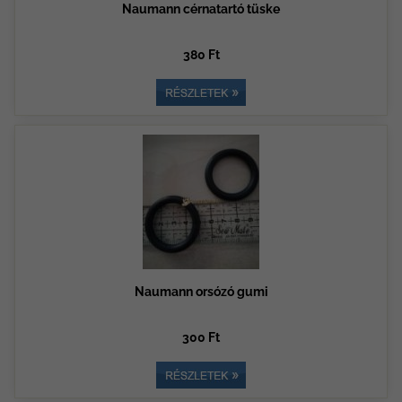
Naumann cérnatartó tüske
380 Ft
Naumann orsózó gumi
300 Ft