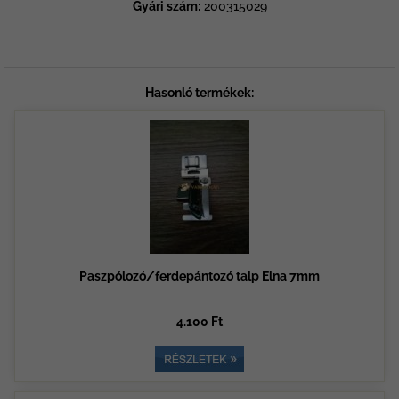
Gyári szám:
200315029
Hasonló termékek:
Paszpólozó/ferdepántozó talp Elna 7mm
4.100 Ft