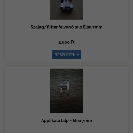
Szalag/flitter felvarró talp Elna 7mm
2.600 Ft
Applikáló talp F Elna 7mm