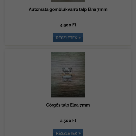
Automata gomblukvarró talp Elna 7mm
4.900 Ft
Görgős talp Elna 7mm
2.500 Ft