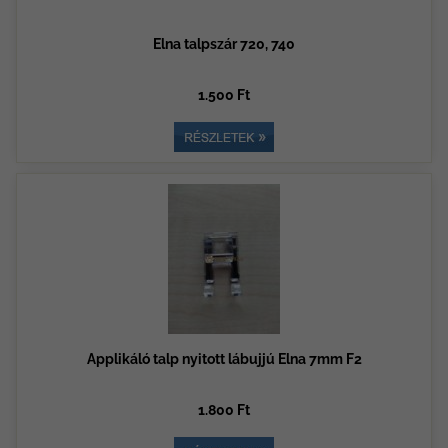
Elna talpszár 720, 740
1.500 Ft
Applikáló talp nyitott lábujjú Elna 7mm F2
1.800 Ft