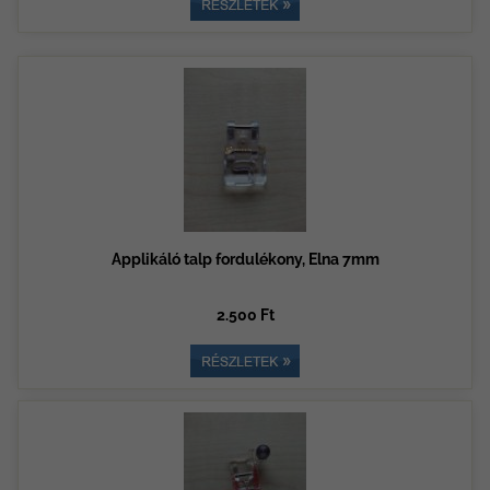
Applikáló talp fordulékony, Elna 7mm
2.500 Ft