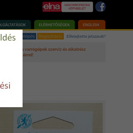
Elfelejtette jelszavát?
Elna varrógépek szerviz és alkatrész
háttérrel!
PHEZ