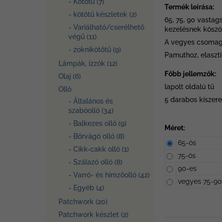
- Kötőtű (7)
Termék leírása:
- kötőtű készletek (2)
65, 75, 90 vasta
- Variálható/cserélhető
kezelésnek köszö
végű (11)
A vegyes csomag t
- zoknikötőtű (9)
Pamuthoz, elaszt
Lámpák, izzók (12)
Főbb jellemzők:
Olaj (6)
lapolt oldalú tű
Olló
5 darabos kiszere
- Általános és
szabóolló (34)
- Balkezes olló (9)
Méret:
- Bőrvágó olló (8)
65-ös
- Cikk-cakk olló (1)
75-ös
- Szálazó olló (8)
90-es
- Varró- és hímzőolló (42)
vegyes 75-90
- Egyéb (4)
Patchwork (20)
Patchwork készlet (2)