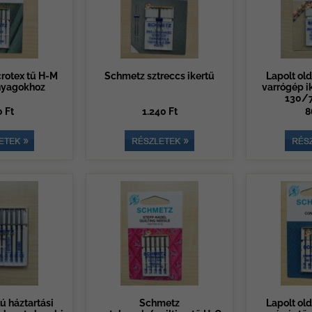
rotex tű H-M
Schmetz sztreccs ikertű
Lapolt old
nyagokhoz
varrógép i
130/
 Ft
1.240 Ft
8
ú háztartási
Schmetz
Lapolt old