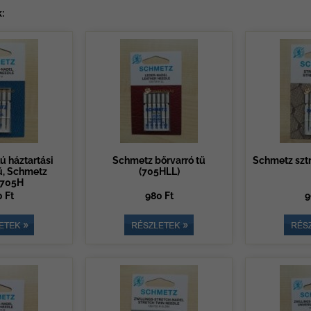
:
ú háztartási
Schmetz bőrvarró tű
Schmetz sztr
ű, Schmetz
(705HLL)
705H
 Ft
980 Ft
9