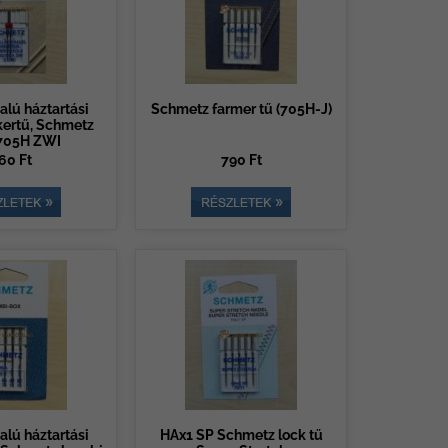
alú háztartási
Schmetz farmer tű (705H-J)
kertű, Schmetz
705H ZWI
60 Ft
790 Ft
alú háztartási
HAx1 SP Schmetz lock tű