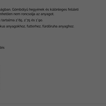
gságban. Gömbölyű hegyének és különleges felületi
nhetően nem roncsolja az anyagot.
artalma 2*65, 2*75 és 1*90.
ikus anyagokhoz, futterhez, fürdőruha anyaghoz.
lés