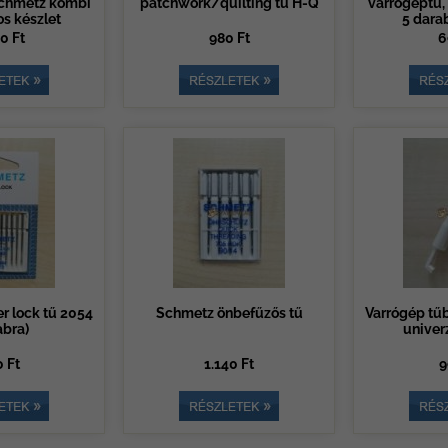
Schmetz kombi
patchwork/quilting tű H-Q
varrógéptű
s készlet
5 dara
0 Ft
980 Ft
6
r lock tű 2054
Schmetz önbefűzős tű
Varrógép tű
abra)
univerz
 Ft
1.140 Ft
9