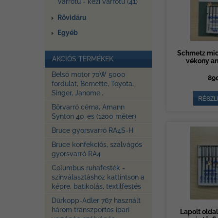
Varrótű - kézi varrótű (41)
Rövidáru
Egyéb
Schmetz mic
AKCIÓS TERMÉKEK
vékony a
Belső motor 70W 5000
890
fordulat, Bernette, Toyota,
Singer, Janome...
Bőrvarró cérna, Amann
Synton 40-es (1200 méter)
Bruce gyorsvarró RA4S-H
Bruce konfekciós, szálvágós
gyorsvarró RA4
Columbus ruhafesték -
színválasztáshoz kattintson a
képre, batikolás, textilfestés
Dürkopp-Adler 767 használt
három transzportos ipari
Lapolt oldal