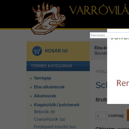
Elna és Janome va
KOSÁR (0)
Bővebben >
TERMÉK KATEGÓRIÁK
»
FŐOLDAL
TER
Varrógép
Schmetz 
Elna alkatrészek
Alkatrészek
Bruttó ár: 990
Kiegészítők/patchwork
Belövők (6)
csomag
Csavarhúzók (11)
Ferdepánt készítő (10)