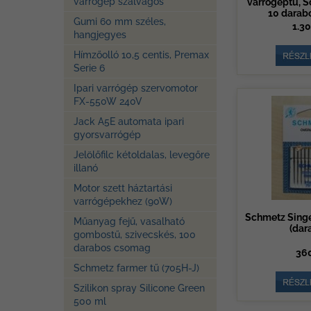
varrógép szálvágós
varrógéptű, 
10 darabo
Gumi 60 mm széles,
1.30
hangjegyes
Hímzőolló 10,5 centis, Premax
Serie 6
Ipari varrógép szervomotor
FX-550W 240V
Jack A5E automata ipari
gyorsvarrógép
Jelölőfilc kétoldalas, levegőre
illanó
Motor szett háztartási
varrógépekhez (90W)
Schmetz Singe
Műanyag fejű, vasalható
(dar
gombostű, szivecskés, 100
darabos csomag
360
Schmetz farmer tű (705H-J)
Szilikon spray Silicone Green
500 ml