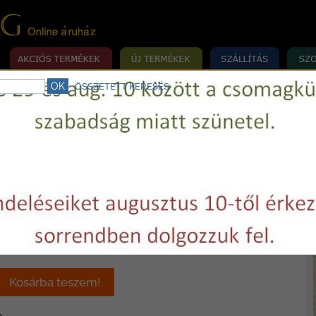
ÖSSZETETT KERESÉS
rrógép szerviz.
Telefon:
+36 29 750977
E-mail:
varrovilag@varrovilag.hu
»
»
MÉKEK
KIEGÉSZÍTŐK/PATCHWORK
VARRÓGÉPTŰ HÁZTARTÁSI GÉ
sztreccs tű (stretch) H-S
 Ft / csomag