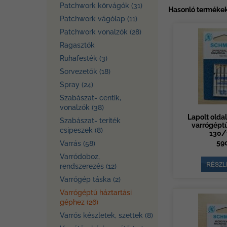
Patchwork körvágók (31)
Hasonló termékek
Patchwork vágólap (11)
Patchwork vonalzók (28)
Ragasztók
Ruhafesték (3)
Sorvezetők (18)
Spray (24)
Szabászat- centik,
vonalzók (38)
Lapolt oldal
Szabászat- teríték
varrógépt
csipeszek (8)
130/
590
Varrás (58)
Varródoboz,
rendszerezés (12)
Varrógép táska (2)
Varrógéptű háztartási
géphez (26)
Varrós készletek, szettek (8)