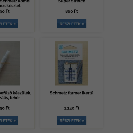
, Schmetz kombi
Super Stretch
bos készlet
90 Ft
860 Ft
befűző készülék,
Schmetz farmer ikertű
ális, fehér
90 Ft
1.240 Ft