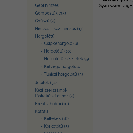
Cikkszám:
40201
Gépi hímzés
Gyári szám:
705H
Gombostűk (35)
Gyűszű (4)
Hímzés - kézi hímzés (17)
Horgolótű
- Csipkehorgoló (6)
- Horgolótű (10)
- Horgolótű készletek (5)
- Kétvégű horgolótű
- Tuniszi horgolótű (5)
Jelölők (51)
Kézi szerszámok
táskakészítéshez (4)
Kreatív hobbi (10)
Kötőtű
- Kellékek (18)
- Körkötőtű (5)