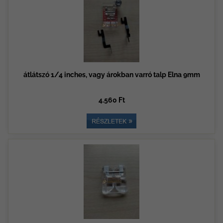
átlátszó 1/4 inches, vagy árokban varró talp Elna 9mm
4.560 Ft