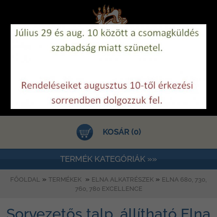
KOSÁR (0)
TERMÉK KATEGÓRIÁK »»
»
»
»
FŐOLDAL
TERMÉKEK
ELNA ALKATRÉSZEK
ELNA 680, 730,
760, 780 EXCELLENCE
Sorvezetős talp, állítható Elna