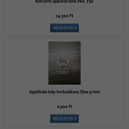
Körvarró apparát Elna 760, 730
14.300 Ft
Applikáló talp fordulékony Elna 9 mm
2.500 Ft