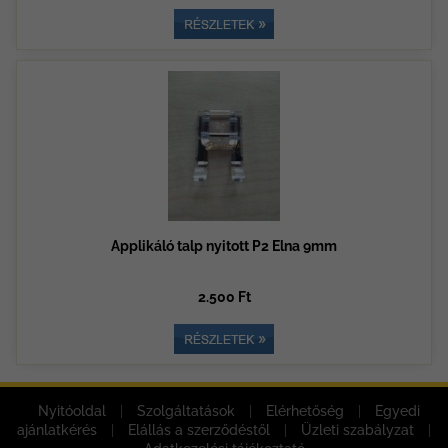
Applikáló talp nyitott P2 Elna 9mm
2.500 Ft
Nyitóoldal
|
Szolgáltatások
|
Elérhetőség
|
Egyedi
ajánlatkérés
|
Elállás a szerződéstől
|
Üzleti szabályzat
|