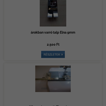
árokban varró talp Elna 9mm
2.500 Ft