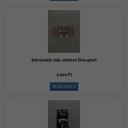
Sorvezetős talp, átlátszó Elna 9mm
2.500 Ft