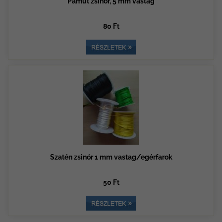
Pamut zsinór, 5 mm vastag
80 Ft
Szatén zsinór 1 mm vastag/egérfarok
50 Ft