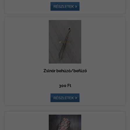
Zsinór behúzó/befűző
300 Ft