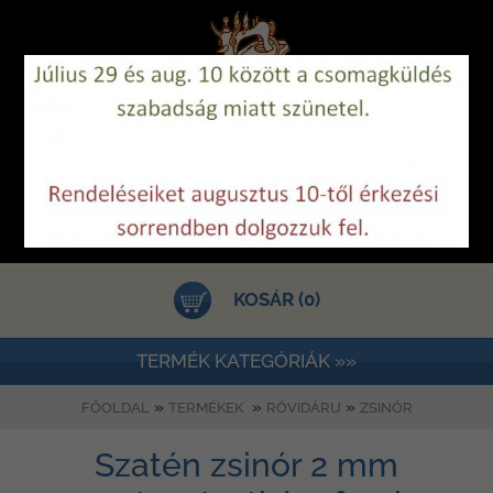
KOSÁR (0)
TERMÉK KATEGÓRIÁK »»
»
»
»
FŐOLDAL
TERMÉKEK
RÖVIDÁRU
ZSINÓR
Szatén zsinór 2 mm