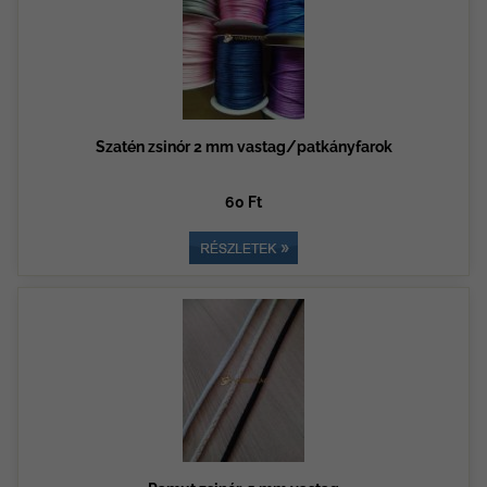
Szatén zsinór 2 mm vastag/patkányfarok
60 Ft