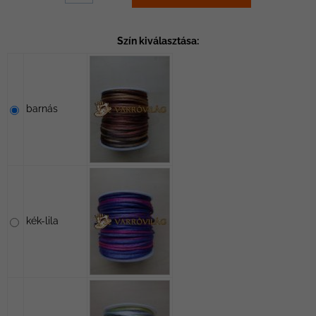
Szín kiválasztása:
barnás
kék-lila