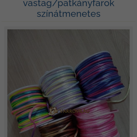
vastag/patkányfarok
színátmenetes