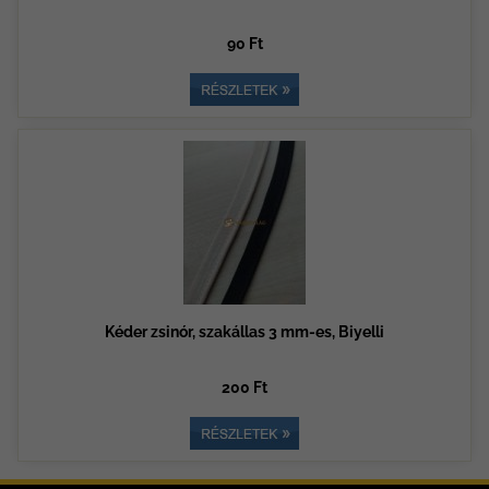
90 Ft
Kéder zsinór, szakállas 3 mm-es, Biyelli
200 Ft