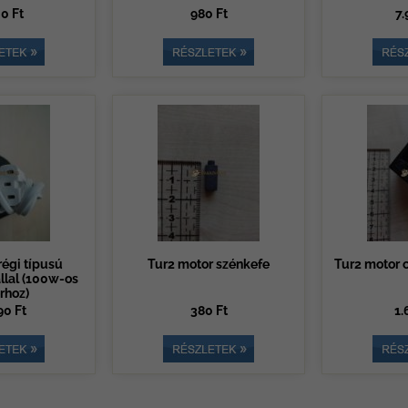
0 Ft
980 Ft
7.
égi típusú
Tur2 motor szénkefe
Tur2 motor c
llal (100w-os
rhoz)
90 Ft
380 Ft
1.