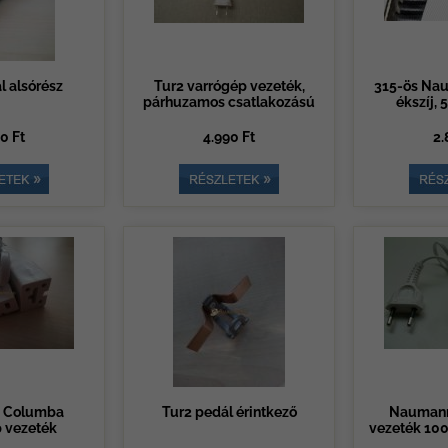
l alsórész
Tur2 varrógép vezeték,
315-ös Nau
párhuzamos csatlakozású
ékszíj, 
0 Ft
4.990 Ft
2.
 Columba
Tur2 pedál érintkező
Naumann 
 vezeték
vezeték 10