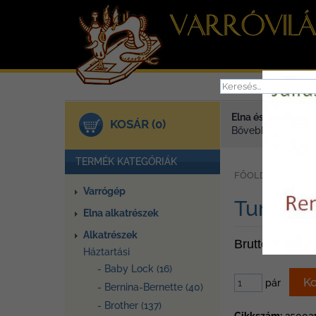
Elna és Janome va
KOSÁR (0)
Bővebben >
TERMÉK KATEGÓRIÁK
»
FŐOLDAL
TER
Varrógép
Tur2 mot
Elna alkatrészek
Alkatrészek
Bruttó ár: 1.14
Háztartási
- Baby Lock (16)
pár
- Bernina-Bernette (40)
- Brother (137)