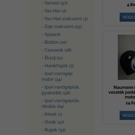
- Yamato (57)
4.80
- Yao Han (2)
- Yao-Han zsákvarró (3)
- Zoje zsákvarró (55)
- Apparát
- Bobbin (20)
- Csavarok (28)
- Ékszíj (11)
- Hurokfogók (3)
- Ipari varrógép
motor (34)
- Ipari varrógéptűk,
Naumann r
vezeték pedá
gyakoribb (56)
moto
- Ipari varrógéptűk,
14.6
ritkább (64)
- Kések (1)
- Orsók (47)
- Rugók (32)