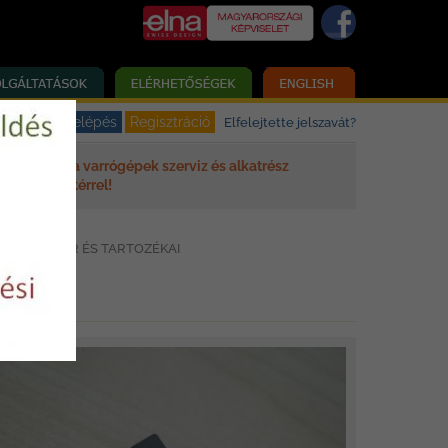
Elfelejtette jelszavát?
Elna varrógépek szerviz és alkatrész
háttérrel!
TUR2 MOTOR ÉS TARTOZÉKAI