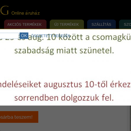
ÖSSZETETT KERESÉS
rrógép szerviz.
Telefon:
+36 29 750977
E-mail:
varrovilag@varrovilag.hu
»
»
»
»
MÉKEK
ALKATRÉSZEK
HÁZTARTÁSI
MOTOR ÉS TARTOZÉKAI
or szénkefe rugóval, 1 pár
0 Ft / pár