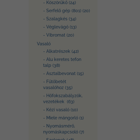
- Köszörűkő (24)
- Serfelő gép (801) (20)
- Szalagkés (34)
- Véglevágó (13)
- Vibromat (20)
Vasaló
- Alkatrészek (42)
- Alu keretes tefon
talp (38)
- Asztalbevonat (15)
- Fűtőbetét
vasalóhoz (35)
- Hőfokszabályzók,
vezetékek (63)
- Kézi vasaló (10)
- Miele mángorló (1)
- Nyomásmérő,
nyomáskapcsoló (7)