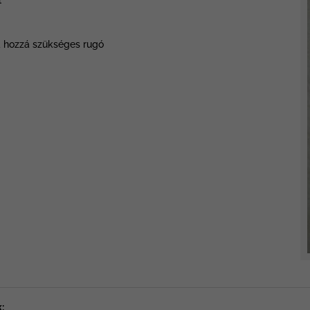
1
a hozzá szükséges rugó
: