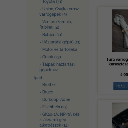
- Toyota (31)
- Union, Csajka orosz
varrógépek (3)
- Veritas (Famula,
Rubina) (4)
- Bobbin (11)
- Háztartási géptű (11)
- Motor és tartozékai
- Orsók (23)
Tur2 varróg
keresztcs
- Talpak háztartási
gépekhez
4.99
Ipari
- Brother
- Bruce
- Dürkopp-Adler
- Fischbein (27)
- GK26-1A, NP-7A kézi
zsákvarró gép
alkatrészek (14)