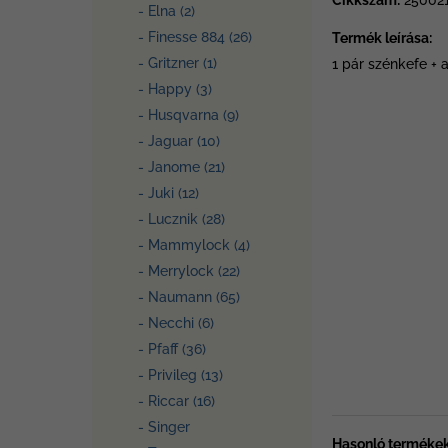
Cikkszám:
25002
- Elna (2)
- Finesse 884 (26)
Termék leírása:
- Gritzner (1)
1 pár szénkefe + 
- Happy (3)
- Husqvarna (9)
- Jaguar (10)
- Janome (21)
- Juki (12)
- Lucznik (28)
- Mammylock (4)
- Merrylock (22)
- Naumann (65)
- Necchi (6)
- Pfaff (36)
- Privileg (13)
- Riccar (16)
- Singer
Hasonló termékek