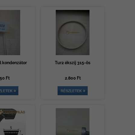
l kondenzátor
Tur2 ékszíj 315-ös
50 Ft
2.800 Ft