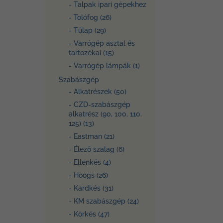
- Talpak ipari gépekhez
- Tolófog (26)
- Tűlap (29)
- Varrógép asztal és
tartozékai (15)
- Varrógép lámpák (1)
Szabászgép
- Alkatrészek (50)
- CZD-szabászgép
alkatrész (90, 100, 110,
125) (13)
- Eastman (21)
- Élező szalag (6)
- Ellenkés (4)
- Hoogs (26)
- Kardkés (31)
- KM szabászgép (24)
- Körkés (47)