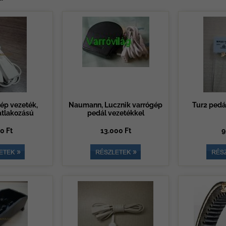
ép vezeték,
Naumann, Lucznik varrógép
Tur2 pedá
atlakozású
pedál vezetékkel
0 Ft
13.000 Ft
9