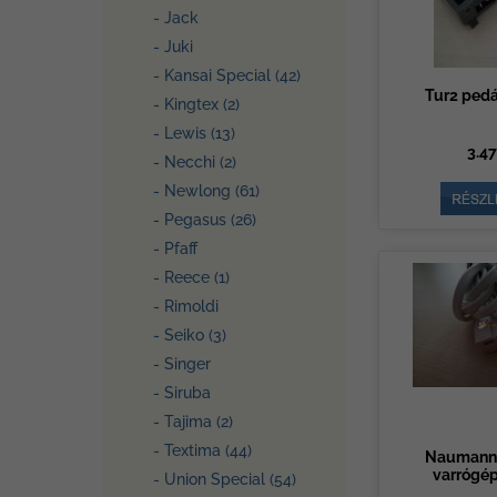
- Jack
- Juki
- Kansai Special (42)
Tur2 pedá
- Kingtex (2)
- Lewis (13)
3.47
- Necchi (2)
- Newlong (61)
- Pegasus (26)
- Pfaff
- Reece (1)
- Rimoldi
- Seiko (3)
- Singer
- Siruba
- Tajima (2)
- Textima (44)
Naumann
varrógép
- Union Special (54)