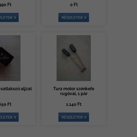
990 Ft
0 Ft
satlakozó aljzat
Tur2 motor szénkefe
rugóval, 1 pár
650 Ft
1.140 Ft