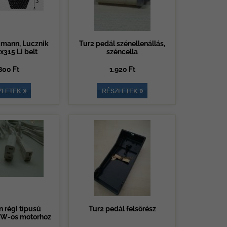
mann, Lucznik
Tur2 pedál szénellenállás,
5x315 Li belt
széncella
800 Ft
1.920 Ft
régi típusú
Tur2 pedál felsőrész
0W-os motorhoz