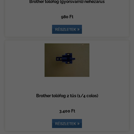
Brother tolófog (gyorsvarró) nehézárus
980 Ft
Brother tolófog 2 tűs (1/4 colos)
3.400 Ft