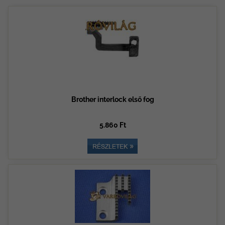
Brother interlock első fog
5.860 Ft