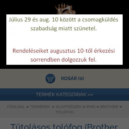
KOSÁR (0)
TERMÉK KATEGÓRIÁK »»
»
»
»
»
»
FŐOLDAL
TERMÉKEK
ALKATRÉSZEK
IPARI
BROTHER
TOLÓFOG
Tűtolásos tolófog (Brother,