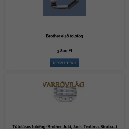
Brother első tolófog
3.800 Ft
Tűtolásos tolófog (Brother, Juki, Jack, Textima, Siruba...)