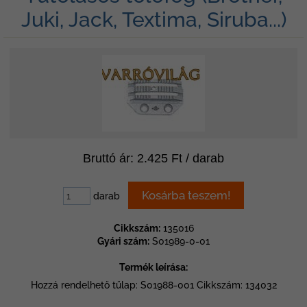
Juki, Jack, Textima, Siruba...)
Bruttó ár: 2.425 Ft / darab
darab
Cikkszám:
135016
Gyári szám:
S01989-0-01
Termék leírása:
Hozzá rendelhető tűlap: S01988-001 Cikkszám: 134032