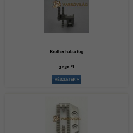
Brother hátsó fog
3.230 Ft