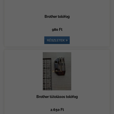
Brother tolófog
980 Ft
Brother tűtolásos tolófog
2.650 Ft