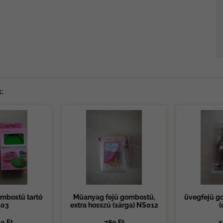
:
mbostű tartó
Műanyag fejű gombostű,
üvegfejű g
03
extra hosszú (sárga) NS012
(
0 Ft
780 Ft
5