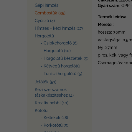
Cikkszám:
12906
Gépi hímzés
Gyári szám:
GPP-
Gombostűk (35)
Termék leírása:
Gyűszű (4)
Méretei:
Hímzés - kézi hímzés (17)
hossza: 36mm
Horgolótű
vastagsága: 0,5
- Csipkehorgoló (6)
fej: 2,7mm
- Horgolótű (10)
piros, kék, vagy 
- Horgolótű készletek (5)
Csomagolás: 100
- Kétvégű horgolótű
- Tuniszi horgolótű (5)
Jelölők (51)
Kézi szerszámok
táskakészítéshez (4)
Kreatív hobbi (10)
Kötőtű
- Kellékek (18)
- Körkötőtű (5)