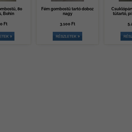
ombostű, 80
Fém gombostű tartó doboz
Csuklópán
, Bohin
nagy
tűtartó, p
0 Ft
3.100 Ft
5.