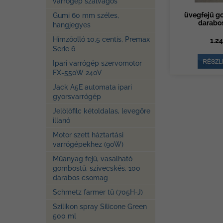
varrógép szálvágós
üvegfejű g
Gumi 60 mm széles,
darabos
hangjegyes
Hímzőolló 10,5 centis, Premax
1.24
Serie 6
Ipari varrógép szervomotor
FX-550W 240V
Jack A5E automata ipari
gyorsvarrógép
Jelölőfilc kétoldalas, levegőre
illanó
Motor szett háztartási
varrógépekhez (90W)
Műanyag fejű, vasalható
gombostű, szivecskés, 100
darabos csomag
Schmetz farmer tű (705H-J)
Szilikon spray Silicone Green
500 ml