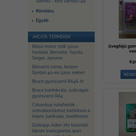
Varrótű - kézi varrótű (41)
Rövidáru
Egyéb
AKCIÓS TERMÉKEK
üvegfejű go
Belső motor 70W 5000
vas
fordulat, Bernette, Toyota,
Singer, Janome...
630
Bőrvarró cérna, Amann
Synton 40-es (1200 méter)
Bruce gyorsvarró RA4S-H
Bruce konfekciós, szálvágós
gyorsvarró RA4
Columbus ruhafesték -
színválasztáshoz kattintson a
képre, batikolás, textilfestés
Dürkopp-Adler 767 használt
három transzportos ipari