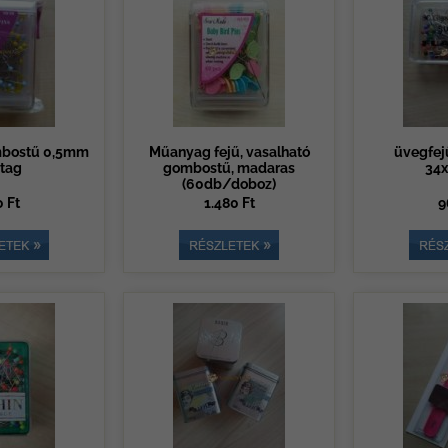
mbostű 0,5mm
Műanyag fejű, vasalható
üvegfej
tag
gombostű, madaras
34
(60db/doboz)
 Ft
1.480 Ft
9