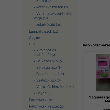
- Kötőtű (7)
- kötőtű készletek (2)
- Variálható/cserélhető
végű (11)
- zoknikötőtű (9)
Lámpák, izzók (12)
Olaj (6)
Olló
Hasonló termékek
- Általános és
szabóolló (34)
- Balkezes olló (9)
- Bőrvágó olló (8)
- Cikk-cakk olló (1)
- Szálazó olló (8)
- Varró- és hímzőolló (42)
- Egyéb (4)
Mágneses go
Patchwork (20)
MA
Patchwork készlet (2)
1.60