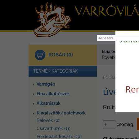
Elna és Janome va
KOSÁR (0)
Bővebben >
TERMÉK KATEGÓRIÁK
»
FŐOLDAL
TER
Varrógép
üvegfej
Elna alkatrészek
Alkatrészek
Bruttó ár: 790
Kiegészítők/patchwork
Belövők (6)
csomag
Csavarhúzók (11)
Ferdepánt készítő (10)