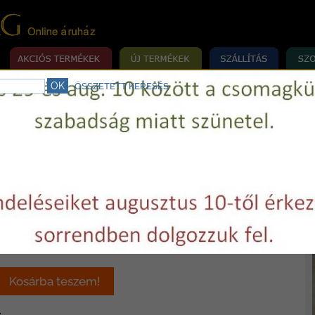
ÖSSZETETT KERESÉS
rrógép szerviz.
Telefon:
+36 29 750977
E-mail:
varrovilag@varrovilag.hu
»
»
MÉKEK
KIEGÉSZÍTŐK/PATCHWORK
GOMBOSTŰK
ű gombostű (vékony) 36x0,5mm
 Ft / csomag