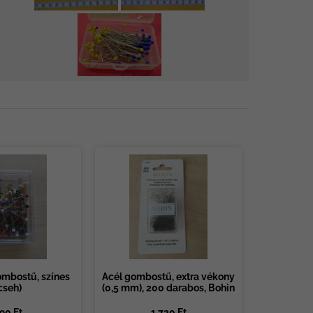
ombostű, színes
Acél gombostű, extra vékony
cseh)
(0,5 mm), 200 darabos, Bohin
90 Ft
1.720 Ft