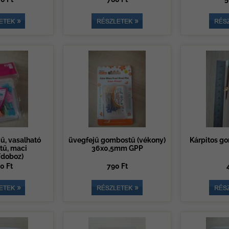
ű, vasalható
üvegfejű gombostű (vékony)
Kárpitos g
ű, maci
36x0,5mm GPP
doboz)
0 Ft
790 Ft