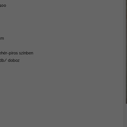
7
100
mm
fehér-piros színben
db/ doboz