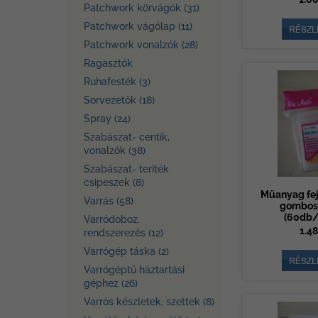
Patchwork körvágók (31)
Patchwork vágólap (11)
Patchwork vonalzók (28)
Ragasztók
Ruhafesték (3)
Sorvezetők (18)
Spray (24)
Szabászat- centik,
vonalzók (38)
Szabászat- teríték
csipeszek (8)
Műanyag fej
Varrás (58)
gombost
(60db/
Varródoboz,
1.48
rendszerezés (12)
Varrógép táska (2)
Varrógéptű háztartási
géphez (26)
Varrós készletek, szettek (8)