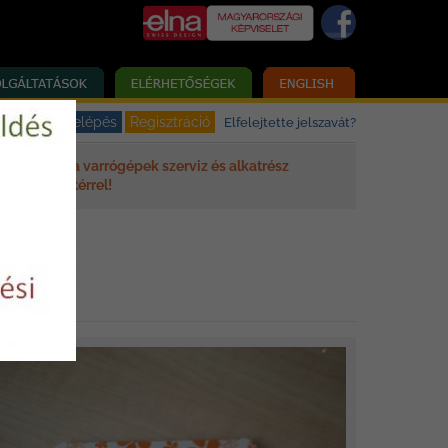
Elfelejtette jelszavát?
Elna varrógépek szerviz és alkatrész
háttérrel!
 GPP