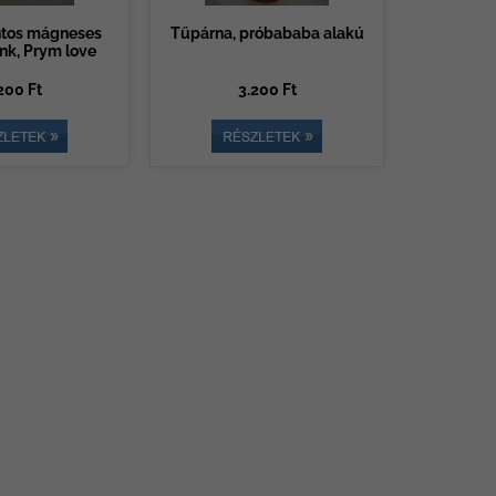
tos mágneses
Tűpárna, próbababa alakú
ink, Prym love
200 Ft
3.200 Ft