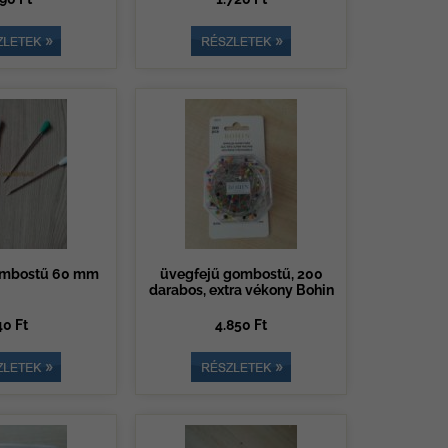
ombostű 60 mm
üvegfejű gombostű, 200
darabos, extra vékony Bohin
40 Ft
4.850 Ft