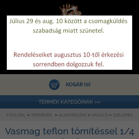
KOSÁR (0)
TERMÉK KATEGÓRIÁK »»
»
»
»
»
FŐOLDAL
TERMÉKEK
ALKATRÉSZEK
VASALÓ
SZELEPEK
Vasmag teflon tömítéssel 1/4