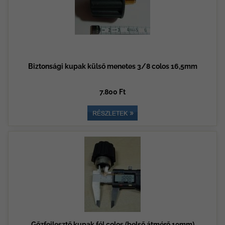
Biztonsági kupak külső menetes 3/8 colos 16,5mm
7.800 Ft
Gőzfejlesztő kupak fél colos (belső átmérő 19mm)