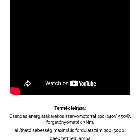
Termék leírása:
Csendes energiatakarékos szervomotorral 220-240V 550W,
forgatónyomaték 3Nm,
állítható sebesség maximális fordulatszám 200-5000,
beépített led lámpa