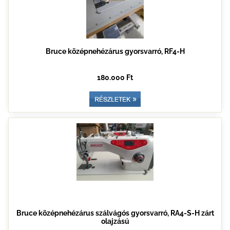
Bruce középnehézárus gyorsvarró, RF4-H
180.000 Ft
Bruce középnehézárus szálvágós gyorsvarró, RA4-S-H zárt
olajzású