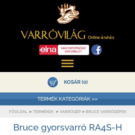
KOSÁR (0)
TERMÉK KATEGÓRIÁK »»
»
»
»
FŐOLDAL
TERMÉKEK
VARRÓGÉP
BRUCE VARRÓGÉPEK
Bruce gyorsvarró RA4S-H