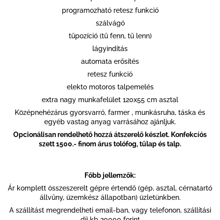
programozható retesz funkció
szálvágó
tűpozíció (tű fenn, tű lenn)
lágyindítás
automata erősítés
retesz funkció
elekto motoros talpemelés
extra nagy munkafelület 120x55 cm asztal
Középnehézárus gyorsvarró, farmer , munkásruha, táska és
egyéb vastag anyag varrásához ajánljuk.
Opcionálisan rendelhető hozzá átszerelő készlet. Konfekcíós
szett 1500.- finom árus tolófog, tűlap és talp.
Főbb jellemzők:
Ár komplett összeszerelt gépre értendő (gép, asztal, cérnatartó
állvűny, üzemkész állapotban) üzletünkben.
A szállítást megrendelheti email-ban, vagy telefonon, szállítási
díj kb 20000 forint