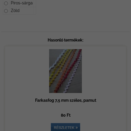
Piros-sárga
Zöld
Hasonló termékek:
Farkasfog 7,5 mm széles, pamut
80 Ft