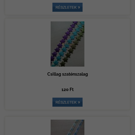
Csillag szaténszalag
120 Ft