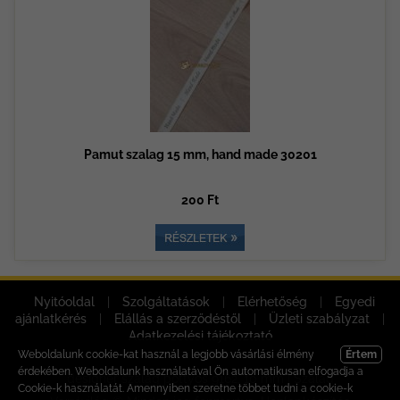
Pamut szalag 15 mm, hand made 30201
200 Ft
Nyitóoldal
|
Szolgáltatások
|
Elérhetőség
|
Egyedi
ajánlatkérés
|
Elállás a szerződéstől
|
Üzleti szabályzat
|
Adatkezelési tájékoztató
Weboldalunk cookie-kat használ a legjobb vásárlási élmény
Értem
érdekében. Weboldalunk használatával Ön automatikusan elfogadja a
designer szalag pöttyös 9162, 10 mm | Szalag
Cookie-k használatát. Amennyiben szeretne többet tudni a cookie-k