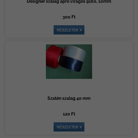
Designer szalag apró virágos 9160, 10mm
300 Ft
Szatén szalag 40 mm
120 Ft