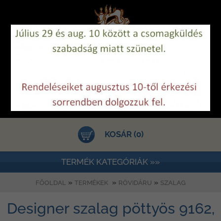
KOSÁR (0)
TERMÉK KATEGÓRIÁK »»
»
»
»
FŐOLDAL
TERMÉKEK
RÖVIDÁRU
SZALAG
Designer szalag pöttyös 9162,