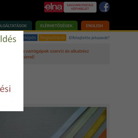
Elfelejtette jelszavát?
Elna varrógépek szerviz és alkatrész
háttérrel!