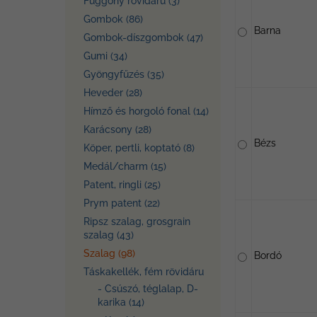
Függöny rövidáru (3)
Gombok (86)
Barna
Gombok-díszgombok (47)
Gumi (34)
Gyöngyfűzés (35)
Heveder (28)
Hímző és horgoló fonal (14)
Karácsony (28)
Bézs
Köper, pertli, koptató (8)
Medál/charm (15)
Patent, ringli (25)
Prym patent (22)
Ripsz szalag, grosgrain
szalag (43)
Szalag (98)
Bordó
Táskakellék, fém rövidáru
- Csúszó, téglalap, D-
karika (14)