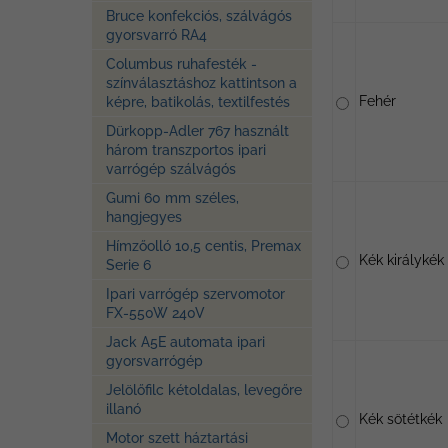
Bruce konfekciós, szálvágós
gyorsvarró RA4
Columbus ruhafesték -
színválasztáshoz kattintson a
Fehér
képre, batikolás, textilfestés
Dürkopp-Adler 767 használt
három transzportos ipari
varrógép szálvágós
Gumi 60 mm széles,
hangjegyes
Hímzőolló 10,5 centis, Premax
Kék királykék
Serie 6
Ipari varrógép szervomotor
FX-550W 240V
Jack A5E automata ipari
gyorsvarrógép
Jelölőfilc kétoldalas, levegőre
illanó
Kék sötétkék
Motor szett háztartási