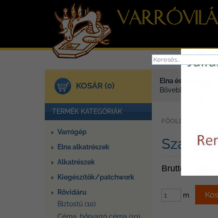
Elna és Janome va
KOSÁR (0)
Bővebben >
TERMÉK KATEGÓRIÁK
»
FŐOLDAL
TER
Varrógép
Szatén 
Elna alkatrészek
Alkatrészek
Bruttó ár: 30 F
Kiegészítők/patchwork
Rövidáru
m
Biztostű (10)
Cérna, bőrvarró cérna (10)