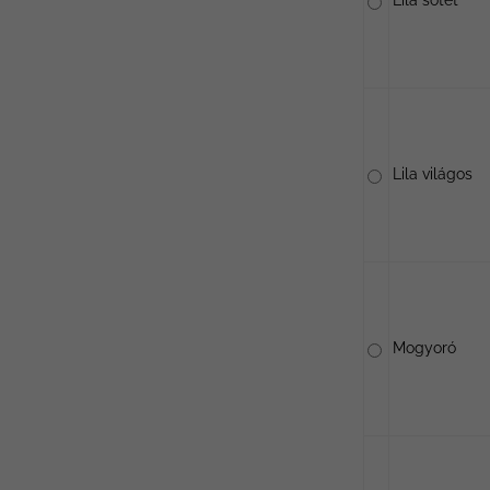
Lila sötét
Lila világos
Mogyoró