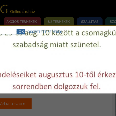
ÖSSZETETT KERESÉS
rrógép szerviz.
Telefon:
+36 29 750977
E-mail:
varrovilag@varrovilag.hu
»
»
MÉKEK
RÖVIDÁRU
SZALAG
szalag 6 mm
t / m