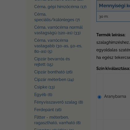
Mennyiségi 
Cérna, gépi hímzőcérna (17)
Cérna,
30 m:
speciális/különleges (7)
Cérna, varrócérna normál
vastagságú (120-as) (33)
Termék leírása:
Cérna, varrócérna
szalaghímzéshez, 
vastagabb (30-as, 50-es,
egyoldalas szaté
80-as) (5)
ha egész tekercse
Cipzár bevarrós és
rejtett (15)
Szín kiválasztása:
Cipzár bontható (26)
Cipzár méterben (24)
Csipke (13)
Egyéb (6)
Aranybarna
Fényvisszaverő szalag (8)
Ferdepánt (16)
Flitter - méterben,
ragasztható, varrható (8)