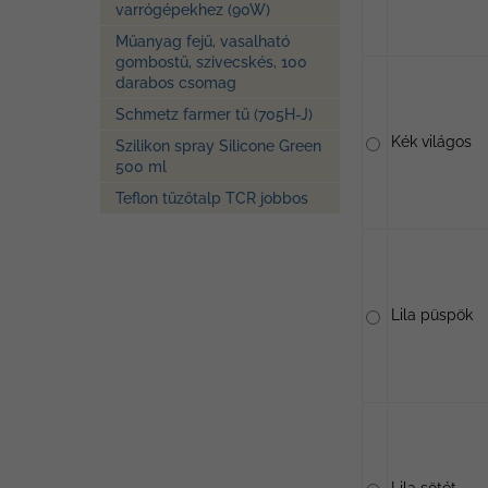
varrógépekhez (90W)
Műanyag fejű, vasalható
gombostű, szivecskés, 100
darabos csomag
Schmetz farmer tű (705H-J)
Kék világos
Szilikon spray Silicone Green
500 ml
Teflon tűzőtalp TCR jobbos
Lila püspök