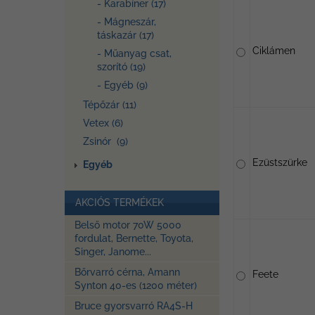
- Karabíner (17)
- Mágneszár,
táskazár (17)
Ciklámen
- Műanyag csat,
szorító (19)
- Egyéb (9)
Tépőzár (11)
Vetex (6)
Zsinór (9)
Ezüstszürke
Egyéb
AKCIÓS TERMÉKEK
Belső motor 70W 5000
fordulat, Bernette, Toyota,
Singer, Janome...
Bőrvarró cérna, Amann
Feete
Synton 40-es (1200 méter)
Bruce gyorsvarró RA4S-H