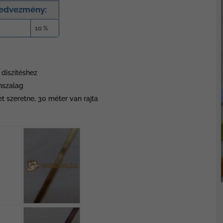
kedvezmény:
10 %
díszítéshez
nszalag
t szeretne, 30 méter van rajta