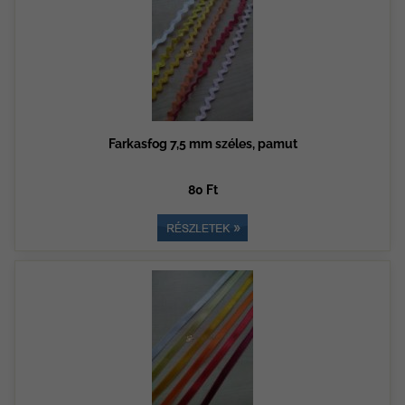
Farkasfog 7,5 mm széles, pamut
80 Ft