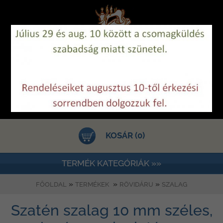
KOSÁR (0)
TERMÉK KATEGÓRIÁK »»
»
»
»
FŐOLDAL
TERMÉKEK
RÖVIDÁRU
SZALAG
Szatén szalag 10 mm széles,