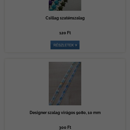
Csillag szaténszalag
120 Ft
Designer szalag virágos 9080, 10 mm
300 Ft