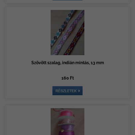
Szövött szalag, indián mintás, 13 mm
160 Ft