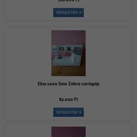
Elna 1000 Sew Zebra varrógép
82.000 Ft