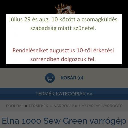
KOSÁR (0)
TERMÉK KATEGÓRIÁK »»
»
»
»
FŐOLDAL
TERMÉKEK
VARRÓGÉP
HÁZTARTÁSI VARRÓGÉP
Elna 1000 Sew Green varrógép