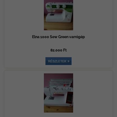
Elna 1000 Sew Green varrógép
82.000 Ft