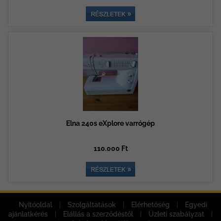
Elna 240s eXplore varrógép
110.000 Ft
Nyitóoldal
|
Szolgáltatások
|
Elérhetőség
|
Egyedi
ajánlatkérés
|
Elállás a szerződéstől
|
Üzleti szabályzat
|