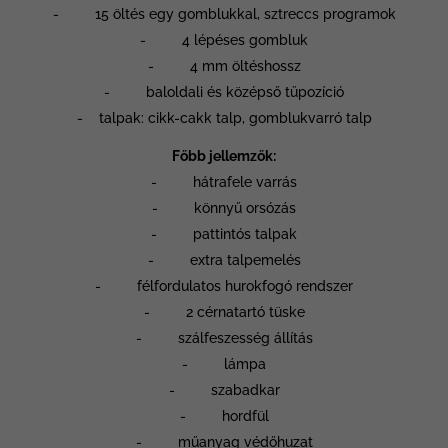
- 15 öltés egy gomblukkal, sztreccs programok
- 4 lépéses gombluk
- 4 mm öltéshossz
- baloldali és középső tűpozíció
- talpak: cikk-cakk talp, gomblukvarró talp
Főbb jellemzők:
- hátrafele varrás
- könnyű orsózás
- pattintós talpak
- extra talpemelés
- félfordulatos hurokfogó rendszer
- 2 cérnatartó tüske
- szálfeszesség állítás
- lámpa
- szabadkar
- hordfül
- műanyag védőhuzat