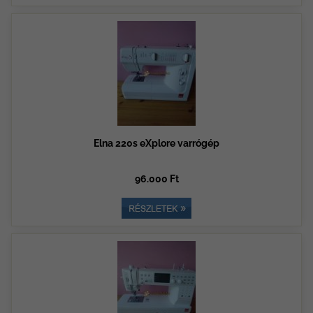
Elna 220s eXplore varrógép
96.000 Ft