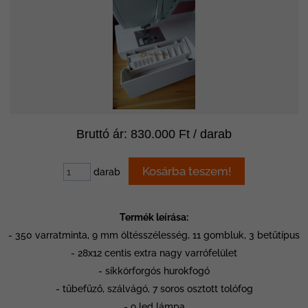
Bruttó ár: 830.000 Ft / darab
darab
Termék leírása:
- 350 varratminta, 9 mm öltésszélesség, 11 gombluk, 3 betűtípus
- 28x12 centis extra nagy varrófelület
- síkkörforgós hurokfogó
- tűbefűző, szálvágó, 7 soros osztott tolófog
- 9 led lámpa