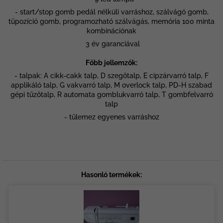
- start/stop gomb pedál nélküli varráshoz, szálvágó gomb,
tűpozíció gomb, programozható szálvágás, memória 100 minta
kombinációnak
3 év garanciával
Főbb jellemzők:
- talpak: A cikk-cakk talp, D szegőtalp, E cipzárvarró talp, F
applikáló talp, G vakvarró talp, M overlock talp, PD-H szabad
gépi tűzőtalp, R automata gomblukvarró talp, T gombfelvarró
talp
- tűlemez egyenes varráshoz
Hasonló termékek: