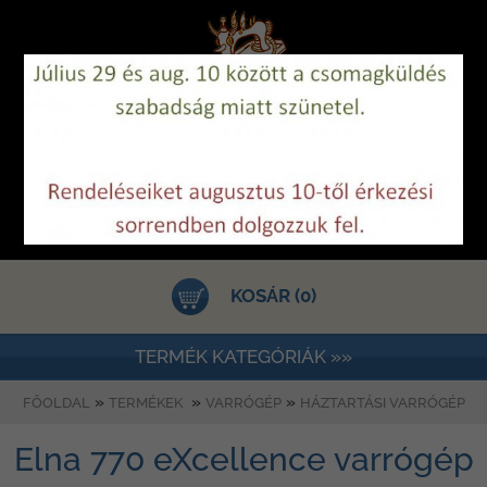
KOSÁR (0)
TERMÉK KATEGÓRIÁK »»
»
»
»
FŐOLDAL
TERMÉKEK
VARRÓGÉP
HÁZTARTÁSI VARRÓGÉP
Elna 770 eXcellence varrógép