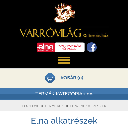
KOSÁR (0)
TERMÉK KATEGÓRIÁK »»
»
»
FŐOLDAL
TERMÉKEK
ELNA ALKATRÉSZEK
Elna alkatrészek