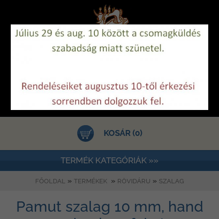
KOSÁR (0)
TERMÉK KATEGÓRIÁK »»
»
»
»
FŐOLDAL
TERMÉKEK
RÖVIDÁRU
SZALAG
Pamut szalag 10 mm, hand