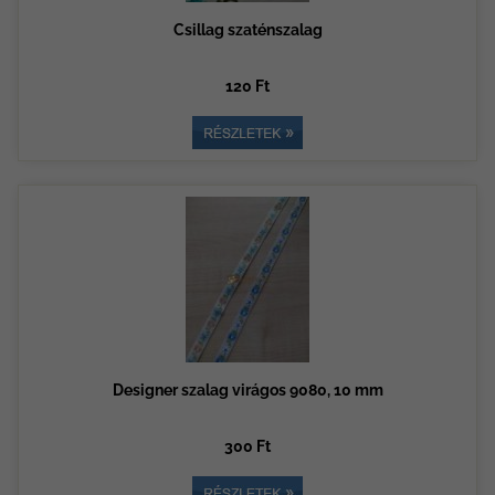
Csillag szaténszalag
120 Ft
Designer szalag virágos 9080, 10 mm
300 Ft