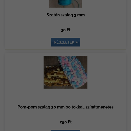
Szatén szalag 3 mm
30 Ft
Pom-pom szalag 30 mm bojtokkal, színátmenetes
250 Ft