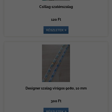
Csillag szaténszalag
120 Ft
Designer szalag virágos 9080, 10 mm
300 Ft