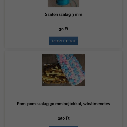
Szatén szalag 3 mm
30 Ft
Pom-pom szalag 30 mm bojtokkal, színátmenetes
250 Ft