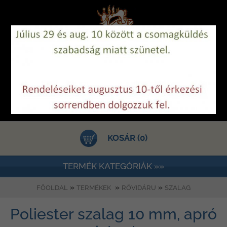
KOSÁR (0)
TERMÉK KATEGÓRIÁK »»
»
»
»
FŐOLDAL
TERMÉKEK
RÖVIDÁRU
SZALAG
Poliester szalag 10 mm, apró